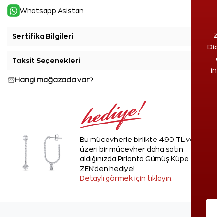
Whatsapp Asistan
Z
Sertifika Bilgileri
+
Di
Taksit Seçenekleri
+
i
Hangi mağazada var?
Bu mücevherle birlikte 490 TL ve
üzeri bir mücevher daha satın
aldığınızda Pırlanta Gümüş Küpe
ZEN'den hediye!
Detaylı görmek için tıklayın.