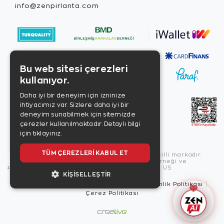
info@zenpirlanta.com
Bu web sitesi çerezleri
kullanıyor.
Daha iyi bir deneyim için izninize
ihtiyacımız var. Sizlere daha iyi bir
deneyim sunabilmek için sitemizde
çerezler kullanılmaktadır.
Detaylı bilgi
için tıklayınız.
TÜM ÇEREZLERI KABUL ET
Copyright © 2026, Zen Diamond tescilli markadır.
Zen Diamond Birleşmiş Markalar Derneği ve
Turquality Destek Programı üyesidir. US
KIŞISELLEŞTIR
Kullanım Şartları
Gizlilik İlkeleri
Güvenlik Politikası
Çerez Politikası