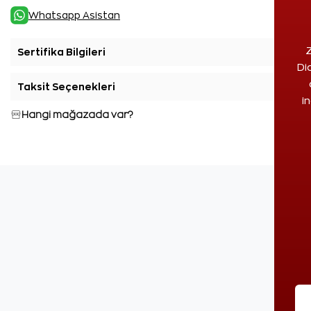
Whatsapp Asistan
Z
Sertifika Bilgileri
+
Di
Taksit Seçenekleri
+
i
Hangi mağazada var?