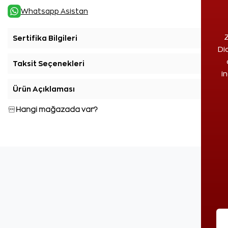
Whatsapp Asistan
Z
Sertifika Bilgileri
+
Di
Taksit Seçenekleri
+
i
Ürün Açıklaması
+
Hangi mağazada var?