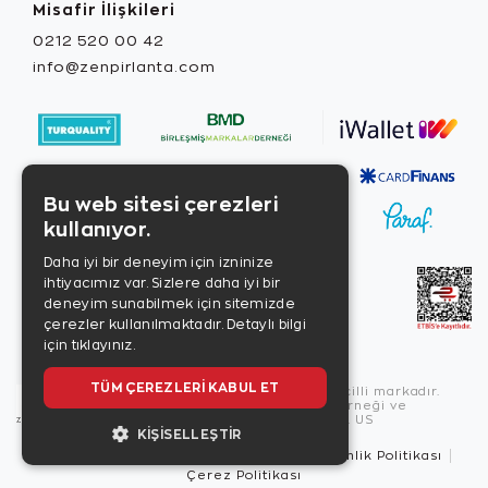
Misafir İlişkileri
0212 520 00 42
info@zenpirlanta.com
Bu web sitesi çerezleri
kullanıyor.
Daha iyi bir deneyim için izninize
ihtiyacımız var. Sizlere daha iyi bir
deneyim sunabilmek için sitemizde
çerezler kullanılmaktadır.
Detaylı bilgi
için tıklayınız.
TÜM ÇEREZLERI KABUL ET
Copyright © 2026, Zen Diamond tescilli markadır.
Zen Diamond Birleşmiş Markalar Derneği ve
Turquality Destek Programı üyesidir. US
KIŞISELLEŞTIR
Kullanım Şartları
Gizlilik İlkeleri
Güvenlik Politikası
Çerez Politikası