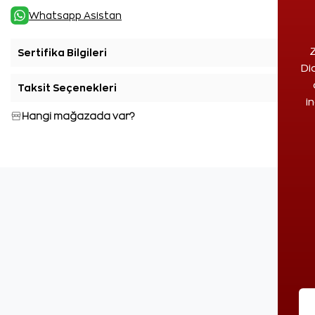
Whatsapp Asistan
Z
Sertifika Bilgileri
+
Di
Taksit Seçenekleri
+
i
Hangi mağazada var?