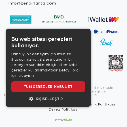
info@zenpirlanta.com
Bu web sitesi çerezleri
kullanıyor.
Daha iyi bir deneyim için izninize
ihtiyacımız var. Sizlere daha iyi bir
deneyim sunabilmek için sitemizde
çerezler kullanılmaktadır.
Detaylı bilgi
için tıklayınız.
TÜM ÇEREZLERI KABUL ET
Copyright © 2026, Zen Diamond tescilli markadır.
Zen Diamond Birleşmiş Markalar Derneği ve
Turquality Destek Programı üyesidir. US
KIŞISELLEŞTIR
Kullanım Şartları
Gizlilik İlkeleri
Güvenlik Politikası
Çerez Politikası