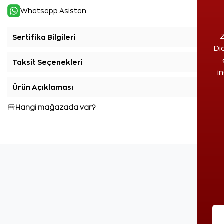
Whatsapp Asistan
Z
Sertifika Bilgileri
+
Di
Taksit Seçenekleri
+
i
Ürün Açıklaması
+
Hangi mağazada var?