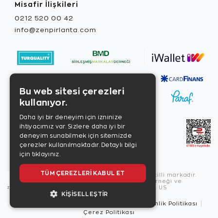
Misafir İlişkileri
0212 520 00 42
info@zenpirlanta.com
Bu web sitesi çerezleri
kullanıyor.
Daha iyi bir deneyim için izninize
ihtiyacımız var. Sizlere daha iyi bir
deneyim sunabilmek için sitemizde
çerezler kullanılmaktadır.
Detaylı bilgi
için tıklayınız.
TÜM ÇEREZLERI KABUL ET
Copyright © 2026, Zen Diamond tescilli markadır.
Zen Diamond Birleşmiş Markalar Derneği ve
Turquality Destek Programı üyesidir. US
KIŞISELLEŞTIR
Kullanım Şartları
Gizlilik İlkeleri
Güvenlik Politikası
Çerez Politikası