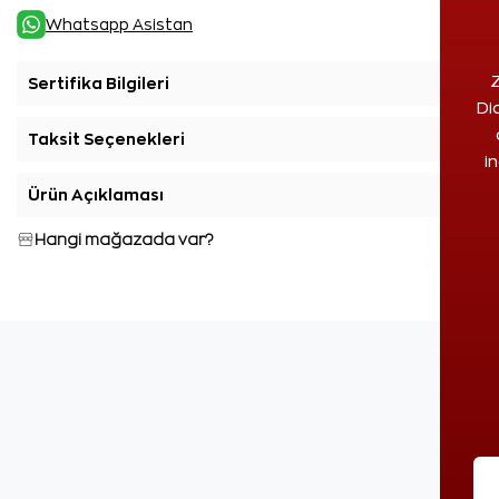
Whatsapp Asistan
Z
Sertifika Bilgileri
+
Di
Taksit Seçenekleri
+
i
Ürün Açıklaması
+
Hangi mağazada var?