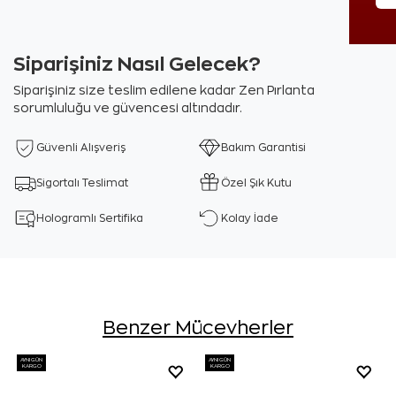
Siparişiniz Nasıl Gelecek?
Siparişiniz size teslim edilene kadar Zen Pırlanta
sorumluluğu ve güvencesi altındadır.
Güvenli Alışveriş
Bakım Garantisi
Sigortalı Teslimat
Özel Şık Kutu
Hologramlı Sertifika
Kolay İade
Benzer Mücevherler
AYNI GÜN
AYNI GÜN
KARGO
KARGO