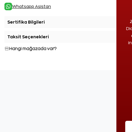
Whatsapp Asistan
Z
Sertifika Bilgileri
+
Di
Taksit Seçenekleri
+
i
Hangi mağazada var?