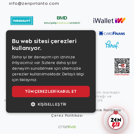
info@zenpirlanta.com
Bu web sitesi çerezleri
kullanıyor.
Daha iyi bir deneyim için izninize
ihtiyacımız var. Sizlere daha iyi bir
deneyim sunabilmek için sitemizde
çerezler kullanılmaktadır.
Detaylı bilgi
için tıklayınız.
TÜM ÇEREZLERI KABUL ET
Copyright © 2026, Zen Diamond tescilli markadır.
Zen Diamond Birleşmiş Markalar Derneği ve
Turquality Destek Programı üyesidir. US
KIŞISELLEŞTIR
Kullanım Şartları
Gizlilik İlkeleri
Güvenlik Politikası
Çerez Politikası