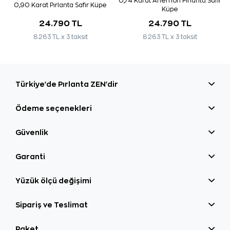
0,74 Karat Anemon Pırlanta Safir
0,90 Karat Pırlanta Safir Küpe
Küpe
24.790 TL
24.790 TL
8.263 TL x 3 taksit
8.263 TL x 3 taksit
Türkiye'de Pırlanta ZEN'dir
Ödeme seçenekleri
Güvenlik
Garanti
Yüzük ölçü değişimi
Sipariş ve Teslimat
Paket