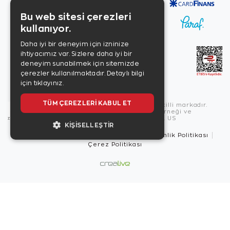
Bu web sitesi çerezleri
kullanıyor.
Daha iyi bir deneyim için izninize
ihtiyacımız var. Sizlere daha iyi bir
deneyim sunabilmek için sitemizde
çerezler kullanılmaktadır.
Detaylı bilgi
için tıklayınız.
TÜM ÇEREZLERI KABUL ET
Copyright © 2026, Zen Diamond tescilli markadır.
Zen Diamond Birleşmiş Markalar Derneği ve
Turquality Destek Programı üyesidir. US
KIŞISELLEŞTIR
Kullanım Şartları
Gizlilik İlkeleri
Güvenlik Politikası
Çerez Politikası