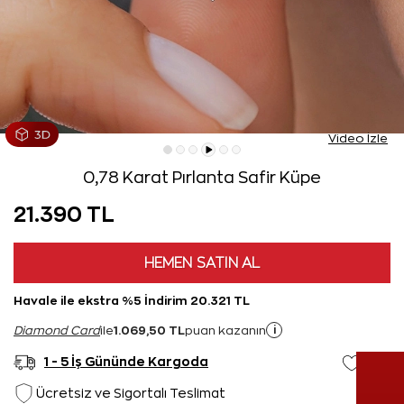
Video İzle
0,78 Karat Pırlanta Safir Küpe
21.390 TL
HEMEN SATIN AL
Havale ile ekstra %5 İndirim 20.321 TL
1.069,50 TL
i
Diamond Card
ile
puan kazanın
1 - 5 İş Gününde Kargoda
Ücretsiz ve Sigortalı Teslimat