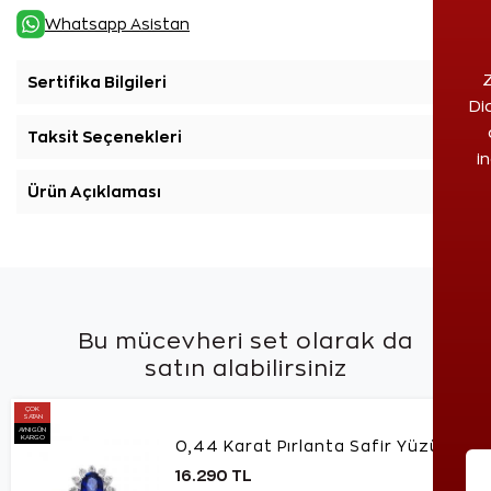
Whatsapp Asistan
Z
Sertifika Bilgileri
+
Di
Taksit Seçenekleri
+
i
Ürün Açıklaması
+
Bu mücevheri set olarak da
satın alabilirsiniz
ÇOK
SATAN
AYNI GÜN
KARGO
0,44 Karat Pırlanta Safir Yüzük
16.290 TL