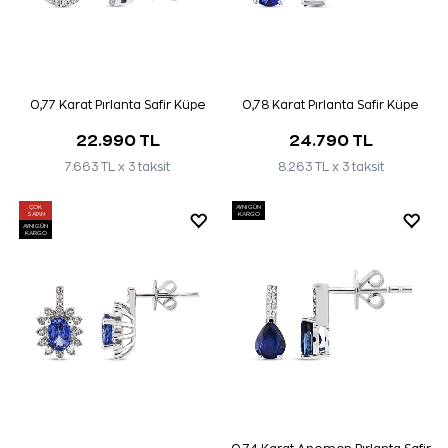
0,77 Karat Pırlanta Safir Küpe
0,78 Karat Pırlanta Safir Küpe
22.990 TL
24.790 TL
7.663 TL x 3 taksit
8.263 TL x 3 taksit
ÇOK
AYNI GÜN
SATAN
KARGO
AYNI GÜN
KARGO