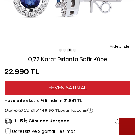
Video İzle
0,77 Karat Pırlanta Safir Küpe
22.990 TL
HEMEN SATIN AL
Havale ile ekstra %5 İndirim 21.841 TL
1.149,50 TL
i
Diamond Card
ile
puan kazanın
1 - 5 İş Gününde Kargoda
Ücretsiz ve Sigortalı Teslimat