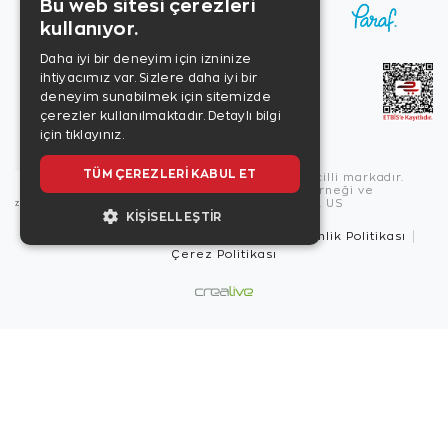
Bu web sitesi çerezleri
kullanıyor.
Daha iyi bir deneyim için izninize
ihtiyacımız var. Sizlere daha iyi bir
deneyim sunabilmek için sitemizde
çerezler kullanılmaktadır.
Detaylı bilgi
için tıklayınız.
TÜM ÇEREZLERI KABUL ET
Copyright © 2026, Zen Diamond tescilli markadır.
Zen Diamond Birleşmiş Markalar Derneği ve
Turquality Destek Programı üyesidir. US
KIŞISELLEŞTIR
Kullanım Şartları
Gizlilik İlkeleri
Güvenlik Politikası
Çerez Politikası