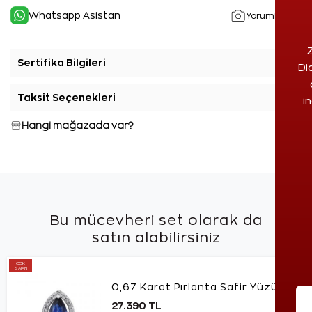
Whatsapp Asistan
Yorumlar(1)
Z
Sertifika Bilgileri
+
Di
Taksit Seçenekleri
+
i
Hangi mağazada var?
Bu mücevheri set olarak da
satın alabilirsiniz
ÇOK
SATAN
0,67 Karat Pırlanta Safir Yüzük
27.390 TL