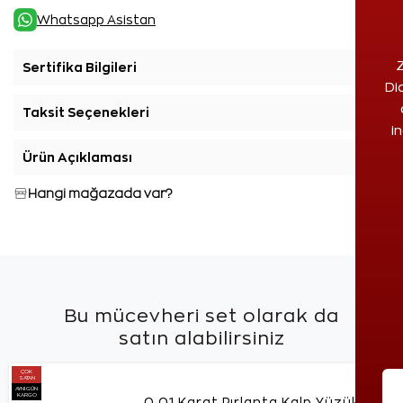
Whatsapp Asistan
Z
Sertifika Bilgileri
+
Di
Taksit Seçenekleri
+
i
Ürün Açıklaması
+
Hangi mağazada var?
Bu mücevheri set olarak da
satın alabilirsiniz
ÇOK
SATAN
AYNI GÜN
KARGO
0,01 Karat Pırlanta Kalp Yüzük