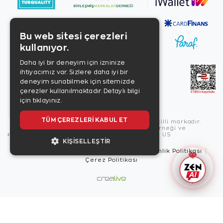
Bu web sitesi çerezleri
kullanıyor.
Daha iyi bir deneyim için izninize
ihtiyacımız var. Sizlere daha iyi bir
deneyim sunabilmek için sitemizde
çerezler kullanılmaktadır.
Detaylı bilgi
için tıklayınız.
TÜM ÇEREZLERI KABUL ET
Copyright © 2026, Zen Diamond tescilli markadır.
Zen Diamond Birleşmiş Markalar Derneği ve
Turquality Destek Programı üyesidir. US
KIŞISELLEŞTIR
Kullanım Şartları
Gizlilik İlkeleri
Güvenlik Politikası
Çerez Politikası