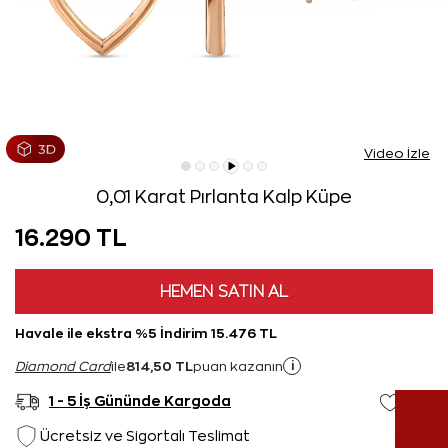
Video İzle
0,01 Karat Pırlanta Kalp Küpe
16.290 TL
HEMEN SATIN AL
Havale ile ekstra %5 İndirim 15.476 TL
814,50 TL
i
Diamond Card
ile
puan kazanın
1 - 5 İş Gününde Kargoda
Ücretsiz ve Sigortalı Teslimat