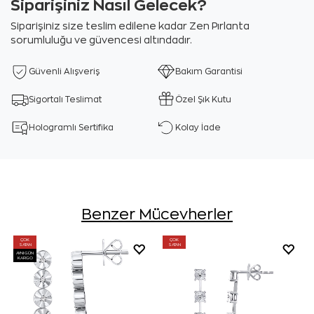
Siparişiniz Nasıl Gelecek?
Siparişiniz size teslim edilene kadar Zen Pırlanta
sorumluluğu ve güvencesi altındadır.
Güvenli Alışveriş
Bakım Garantisi
Sigortalı Teslimat
Özel Şık Kutu
Hologramlı Sertifika
Kolay İade
Benzer Mücevherler
ÇOK
ÇOK
SATAN
SATAN
AYNI GÜN
KARGO