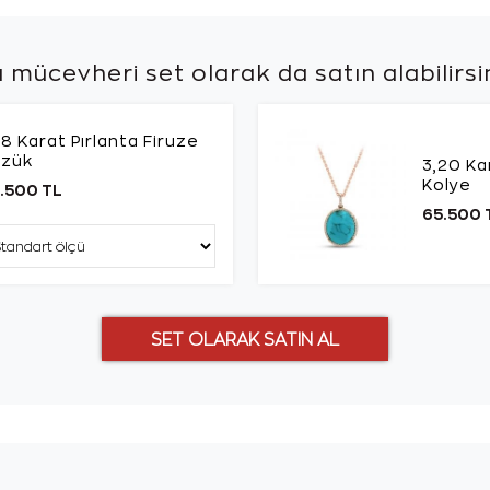
 mücevheri set olarak da
satın alabilirsi
18 Karat Pırlanta Firuze
üzük
3,20 Ka
Kolye
.500 TL
65.500 