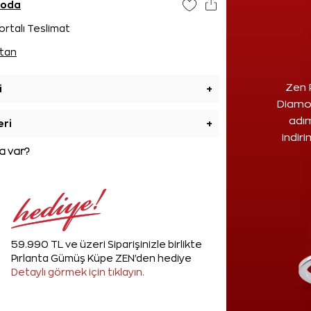
goda
ortalı Teslimat
tan
Zen 
i
+
Diamon
adım
eri
+
indir
 var?
59.990 TL ve üzeri Siparişinizle birlikte
Pırlanta Gümüş Küpe ZEN'den hediye
Detaylı görmek için tıklayın.