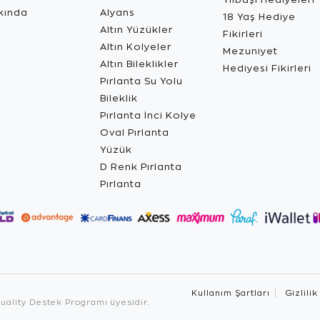
kında
Alyans
18 Yaş Hediye
Altın Yüzükler
Fikirleri
Altın Kolyeler
Mezuniyet
Altın Bileklikler
Hediyesi Fikirleri
Pırlanta Su Yolu
Bileklik
Pırlanta İnci Kolye
Oval Pırlanta
Yüzük
D Renk Pırlanta
Pırlanta
Kullanım Şartları
Gizlilik
ality Destek Programı üyesidir.