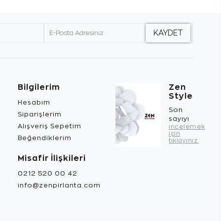
Bilgilerim
Zen
Style
Hesabım
Son
Siparişlerim
sayıyı
Alışveriş Sepetim
incelemek
için
Beğendiklerim
tıklayınız.
Misafir İlişkileri
0212 520 00 42
info@zenpirlanta.com