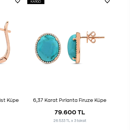
KARGO
ist Küpe
6,37 Karat Pırlanta Firuze Küpe
79.600 TL
26.533 TL x 3 taksit