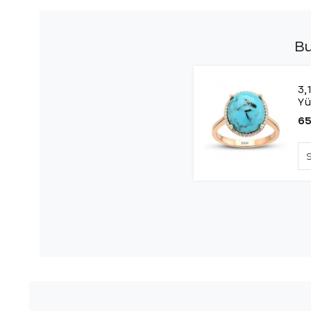
Bu
3,
Y
65