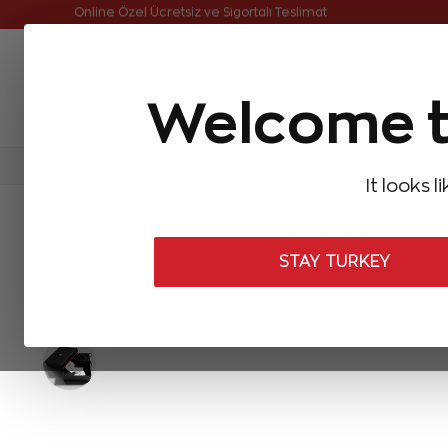
Online Özel Ücretsiz ve Sigortalı Teslimat
Welcome t
FIRSATLAR
Aynı Gün Kargo
Çok Satanlar
Baget Pırlantalar
Pırlanta Yüzükler
Pırlanta K
It looks l
ANASAYFA
Pırlanta Küpeler
Pırlanta Renkli Taşlı Küpeler
5,16
STAY TURKEY