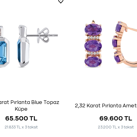
arat Pırlanta Blue Topaz
2,32 Karat Pırlanta Amet
Küpe
65.500 TL
69.600 TL
21.833 TL x 3 taksit
23.200 TL x 3 taksit