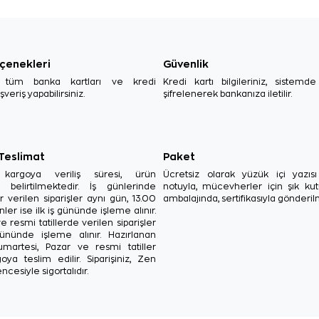
çenekleri
Güvenlik
, tüm banka kartları ve kredi
Kredi kartı bilgileriniz, sistemd
ışveriş yapabilirsiniz.
şifrelenerek bankanıza iletilir.
 Teslimat
Paket
in kargoya veriliş süresi, ürün
Ücretsiz olarak yüzük içi yazı
a belirtilmektedir. İş günlerinde
notuyla, mücevherler için şık ku
r verilen siparişler aynı gün, 13.00
ambalajında, sertifikasıyla gönderil
ler ise ilk iş gününde işleme alınır.
e resmi tatillerde verilen siparişler
ününde işleme alınır. Hazırlanan
Cumartesi, Pazar ve resmi tatiller
oya teslim edilir. Siparişiniz, Zen
ncesiyle sigortalıdır.