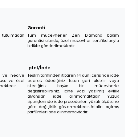
Garanti
e tutulmadan
Tüm mücevherler Zen Diamond bakım
garantisi altında, özel mücevher sertifikalarıyla
birlikte gönderilmektedir.
İptal/İade
sı ve hediye
Teslim tarihinden itibaren 14 gün içerisinde iade
tusu ve özel
ederek ödediğiniz tutarı geri alabilir veya
mektedir.
istediğiniz başka bir mücevherle
değiştirebilirsiniz. İçine yazı yazılmış evlilik
alyansları iade alınmamaktadır. Yüzük
siparişlerinde iade prosedürleri yüzük ölçüsüne
göre değişiklik göstermektedir.Jelatini açılmış
parfümler iade alınmamaktadır.