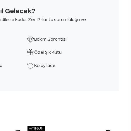
sıl Gelecek?
m edilene kadar Zen Pırlanta sorumluluğu ve
Bakım Garantisi
Özel Şık Kutu
ka
Kolay İade
AYNI GÜN