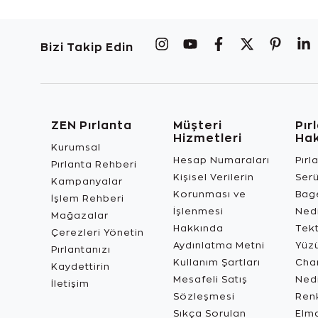
Bizi Takip Edin
ZEN Pırlanta
Müşteri
Pır
Hizmetleri
Ha
Kurumsal
Hesap Numaraları
Pırl
Pırlanta Rehberi
Kişisel Verilerin
Ser
Kampanyalar
Korunması ve
Bage
İşlem Rehberi
İşlenmesi
Ned
Mağazalar
Hakkında
Tekt
Çerezleri Yönetin
Aydınlatma Metni
Yüz
Pırlantanızı
Kullanım Şartları
Char
Kaydettirin
Mesafeli Satış
Ned
İletişim
Sözleşmesi
Renk
Sıkça Sorulan
Elma