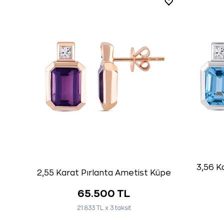
3,56 K
2,55 Karat Pırlanta Ametist Küpe
65.500 TL
21.833 TL x 3 taksit