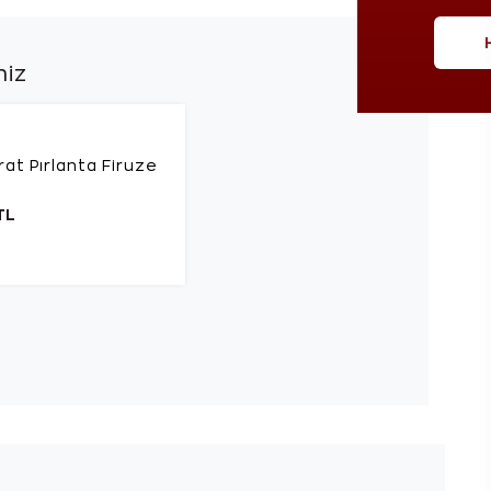
niz
rat Pırlanta Firuze
TL