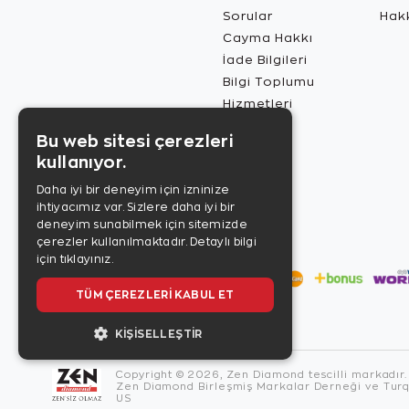
Sorular
Hak
Cayma Hakkı
İade Bilgileri
Bilgi Toplumu
Hizmetleri
Bu web sitesi çerezleri
kullanıyor.
Daha iyi bir deneyim için izninize
ihtiyacımız var. Sizlere daha iyi bir
deneyim sunabilmek için sitemizde
çerezler kullanılmaktadır.
Detaylı bilgi
için tıklayınız.
TÜM ÇEREZLERI KABUL ET
KIŞISELLEŞTIR
Copyright © 2026, Zen Diamond tescilli markadır.
Zen Diamond Birleşmiş Markalar Derneği ve Turqu
US