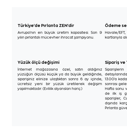
Türkiye'de Pırlanta ZEN'dir
Ödeme se
Avrupa'nın en büyük üretim kapasitesi. Son 9
Havale/EFT
yılın pırlantalı mücevher ihracat şampiyonu.
kartlarıyla al
Yüzük ölçü değişimi
Sipariş ve
İnternet mağazasına özel, satın aldığınız
Siparişler
yüzüğün ölçüsü küçük ya da büyük geldiğinde,
detaylarınd
siparişiniz elinize ulaştıktan sonra 6 ay içinde,
13.00'a kada
ücretsiz yeni bir yüzük üretilerek değişim
sonrası gelen
yapılmaktadır. (Evlilik alyansları hariç.)
Hafta sonu v
de ilk iş g
siparişler, 
dışında karg
Pırlanta güve