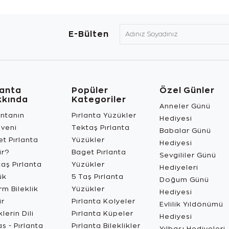
E-Bülten
lanta
Popüler
Özel Günler
kkında
Kategoriler
Anneler Günü
antanın
Pırlanta Yüzükler
Hediyesi
üveni
Tektaş Pırlanta
Babalar Günü
t Pırlanta
Yüzükler
Hediyesi
ir?
Baget Pırlanta
Sevgililer Günü
aş Pırlanta
Yüzükler
Hediyeleri
ük
5 Taş Pırlanta
Doğum Günü
m Bileklik
Yüzükler
Hediyesi
ir
Pırlanta Kolyeler
Evlilik Yıldönümü
lerin Dili
Pırlanta Küpeler
Hediyesi
s - Pırlanta
Pırlanta Bileklikler
Yılbaşı Hediyeleri