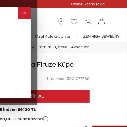
Online Özel
Online Sipariş Takibi
×
rlanta Yüzük
Özel Koleksiyonlar
ZEN HIGH JEWELRY
mark
Saat
Erkek
Parfüm
Çocuk
Aksesuar
rat Pırlanta Firuze Küpe
Ürün Kodu: 3001077769
HEMEN SATIN AL
5 İndirim 66.120 TL
480,00 TL
i
puan kazanın