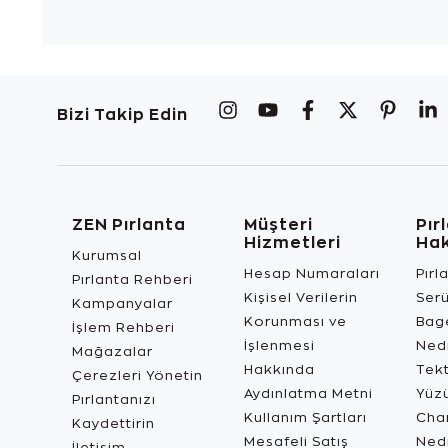
Bizi Takip Edin
ZEN Pırlanta
Müşteri
Pır
Hizmetleri
Ha
Kurumsal
Hesap Numaraları
Pırl
Pırlanta Rehberi
Kişisel Verilerin
Ser
Kampanyalar
Korunması ve
Bage
İşlem Rehberi
İşlenmesi
Ned
Mağazalar
Hakkında
Tekt
Çerezleri Yönetin
Aydınlatma Metni
Yüz
Pırlantanızı
Kullanım Şartları
Char
Kaydettirin
Mesafeli Satış
Ned
İletişim