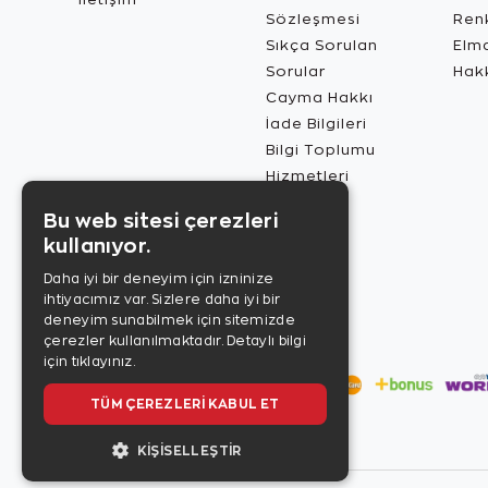
Sözleşmesi
Renk
Sıkça Sorulan
Elma
Sorular
Hak
Cayma Hakkı
İade Bilgileri
Bilgi Toplumu
Hizmetleri
Bu web sitesi çerezleri
kullanıyor.
Daha iyi bir deneyim için izninize
ihtiyacımız var. Sizlere daha iyi bir
deneyim sunabilmek için sitemizde
çerezler kullanılmaktadır.
Detaylı bilgi
için tıklayınız.
TÜM ÇEREZLERI KABUL ET
KIŞISELLEŞTIR