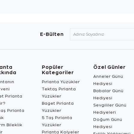
E-Bülten
lanta
Popüler
Özel Günler
kkında
Kategoriler
Anneler Günü
antanın
Pırlanta Yüzükler
Hediyesi
üveni
Tektaş Pırlanta
Babalar Günü
t Pırlanta
Yüzükler
Hediyesi
ir?
Baget Pırlanta
Sevgililer Günü
aş Pırlanta
Yüzükler
Hediyeleri
ük
5 Taş Pırlanta
Doğum Günü
m Bileklik
Yüzükler
Hediyesi
ir
Pırlanta Kolyeler
Evlilik Yıldönümü