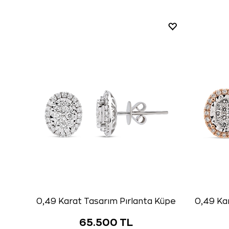
0,49 Karat Tasarım Pırlanta Küpe
0,49 Ka
65.500 TL