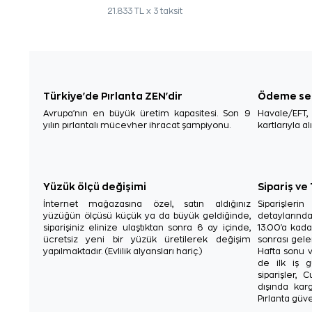
21.833 TL x 3 taksit
Türkiye'de Pırlanta ZEN'dir
Ödeme se
Avrupa'nın en büyük üretim kapasitesi. Son 9
Havale/EFT
yılın pırlantalı mücevher ihracat şampiyonu.
kartlarıyla al
Yüzük ölçü değişimi
Sipariş ve
İnternet mağazasına özel, satın aldığınız
Siparişler
yüzüğün ölçüsü küçük ya da büyük geldiğinde,
detaylarınd
siparişiniz elinize ulaştıktan sonra 6 ay içinde,
13.00'a kada
ücretsiz yeni bir yüzük üretilerek değişim
sonrası gelen
yapılmaktadır. (Evlilik alyansları hariç.)
Hafta sonu v
de ilk iş g
siparişler, 
dışında karg
Pırlanta güve