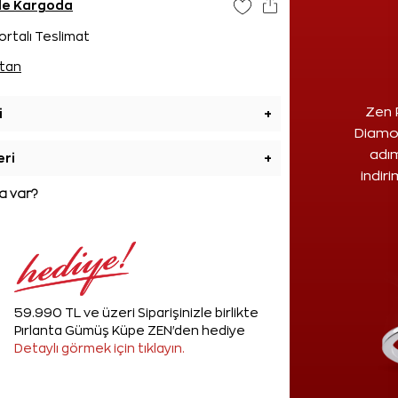
nde Kargoda
ortalı Teslimat
tan
Zen 
i
+
Diamon
adım
eri
+
indir
 var?
59.990 TL ve üzeri Siparişinizle birlikte
Pırlanta Gümüş Küpe ZEN'den hediye
Detaylı görmek için tıklayın.