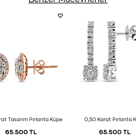
rat Tasarım Pırlanta Küpe
0,50 Karat Pırlanta 
65.500 TL
65.500 TL