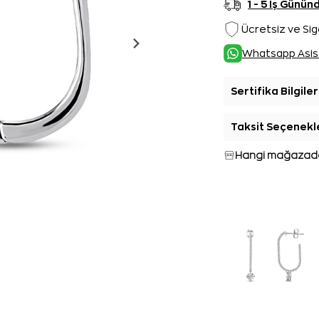
1 - 5 İş Günü
Ücretsiz ve Sig
Whatsapp Asis
Sertifika Bilgiler
Taksit Seçenekl
Hangi mağazada