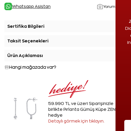
Whatsapp Asistan
Yorumlar(1)
Z
Sertifika Bilgileri
+
Di
Taksit Seçenekleri
+
i
Ürün Açıklaması
+
Hangi mağazada var?
59.990 TL ve üzeri Siparişinizle
birlikte Pırlanta Gümüş Küpe ZEN'den
hediye
Detaylı görmek için tıklayın.