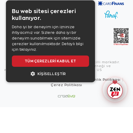
Bu web sitesi çerezleri
kullanıyor.
Daha iyi bir deneyim için izninize
ihtiyacımız var. Sizlere daha iyi bir
deneyim sunabilmek için sitemizde
çerezler kullanılmaktadır.
Detaylı bilgi
için tıklayınız.
TÜM ÇEREZLERI KABUL ET
Copyright © 2026, Zen Diamond tescilli markadır.
Zen Diamond Birleşmiş Markalar Derneği ve
Turquality Destek Programı üyesidir. US
KIŞISELLEŞTIR
Kullanım Şartları
Gizlilik İlkeleri
Güvenlik Politikası
Çerez Politikası