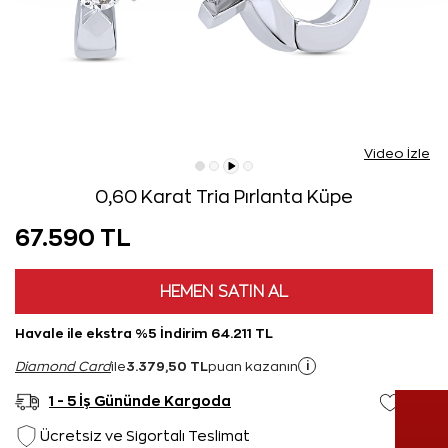
Video İzle
0,60 Karat Tria Pırlanta Küpe
67.590 TL
HEMEN SATIN AL
Havale ile ekstra %5 İndirim 64.211 TL
3.379,50 TL
i
Diamond Card
ile
puan kazanın
1 - 5 İş Gününde Kargoda
Ücretsiz ve Sigortalı Teslimat