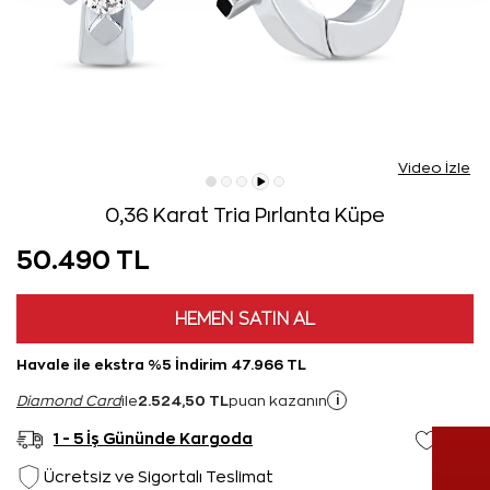
Video İzle
0,36 Karat Tria Pırlanta Küpe
50.490 TL
HEMEN SATIN AL
Havale ile ekstra %5 İndirim 47.966 TL
2.524,50 TL
i
Diamond Card
ile
puan kazanın
1 - 5 İş Gününde Kargoda
Ücretsiz ve Sigortalı Teslimat