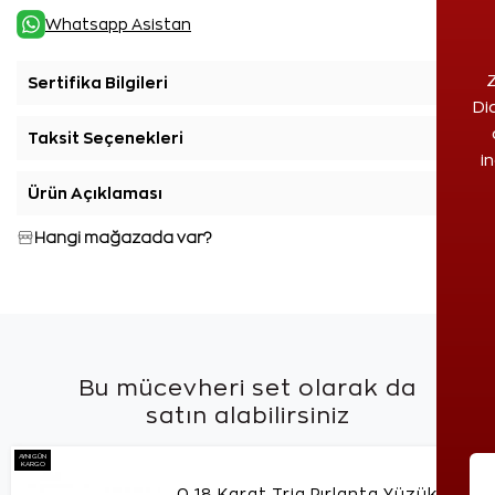
Whatsapp Asistan
Z
Sertifika Bilgileri
+
Di
Taksit Seçenekleri
+
i
Ürün Açıklaması
+
Hangi mağazada var?
Bu mücevheri set olarak da
satın alabilirsiniz
AYNI GÜN
KARGO
0,18 Karat Tria Pırlanta Yüzük