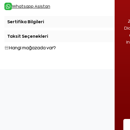
Whatsapp Asistan
Z
Sertifika Bilgileri
+
Di
Taksit Seçenekleri
+
i
Hangi mağazada var?