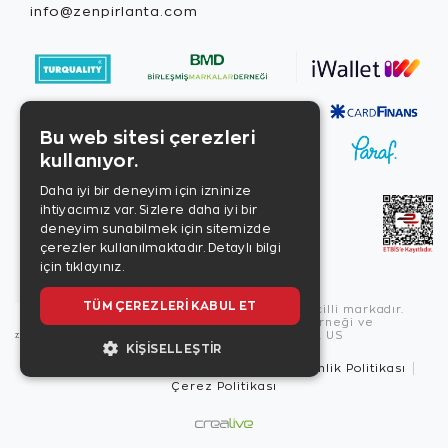
info@zenpirlanta.com
Bu web sitesi çerezleri
kullanıyor.
Daha iyi bir deneyim için izninize
ihtiyacımız var. Sizlere daha iyi bir
deneyim sunabilmek için sitemizde
çerezler kullanılmaktadır.
Detaylı bilgi
için tıklayınız.
TÜM ÇEREZLERI KABUL ET
Copyright © 2026, Zen Diamond tescilli markadır.
Zen Diamond Birleşmiş Markalar Derneği ve
Turquality Destek Programı üyesidir. US
KIŞISELLEŞTIR
Kullanım Şartları
Gizlilik İlkeleri
Güvenlik Politikası
Çerez Politikası