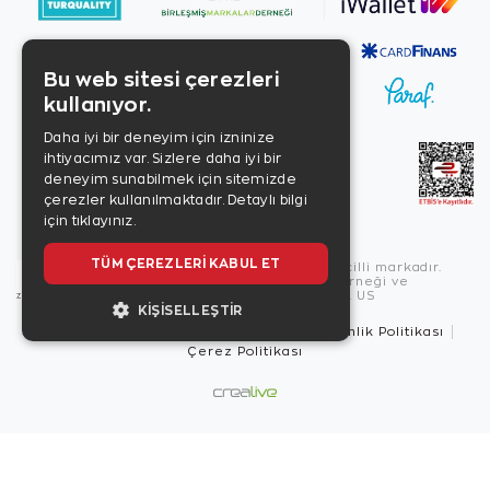
Bu web sitesi çerezleri
kullanıyor.
Daha iyi bir deneyim için izninize
ihtiyacımız var. Sizlere daha iyi bir
deneyim sunabilmek için sitemizde
çerezler kullanılmaktadır.
Detaylı bilgi
için tıklayınız.
TÜM ÇEREZLERI KABUL ET
Copyright © 2026, Zen Diamond tescilli markadır.
Zen Diamond Birleşmiş Markalar Derneği ve
Turquality Destek Programı üyesidir. US
KIŞISELLEŞTIR
Kullanım Şartları
Gizlilik İlkeleri
Güvenlik Politikası
Çerez Politikası