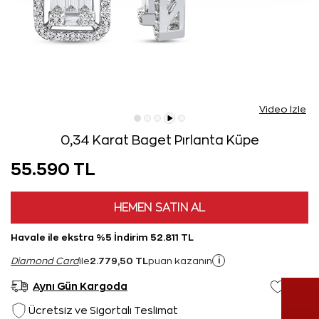
Video İzle
0,34 Karat Baget Pırlanta Küpe
55.590 TL
HEMEN SATIN AL
Havale ile ekstra %5 İndirim 52.811 TL
2.779,50 TL
i
Diamond Card
ile
puan kazanın
Aynı Gün Kargoda
Ücretsiz ve Sigortalı Teslimat