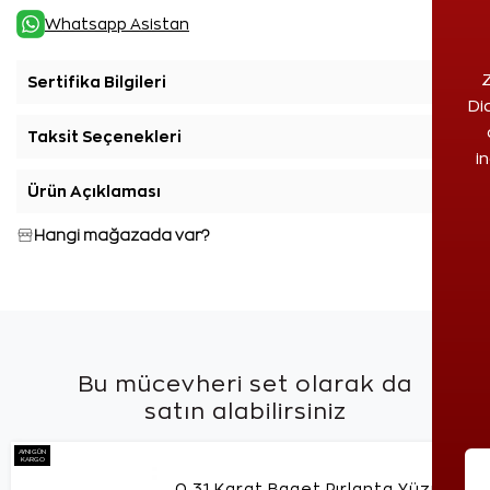
Whatsapp Asistan
Z
Sertifika Bilgileri
+
Di
Taksit Seçenekleri
+
i
Ürün Açıklaması
+
Hangi mağazada var?
Bu mücevheri set olarak da
satın alabilirsiniz
AYNI GÜN
KARGO
0,31 Karat Baget Pırlanta Yüzük