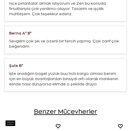
nice pırlantalar almak istiyorum ve Zen bu konuda
fırsatlarıyla çok yardımcı oluyor. Tasarım ve işçilik
muhteşem. Çok teşekkür ederiz.
Berna A* B*
Sevgilim çok şık ve özenli bir tercih yapmış. Çok zarif çok
beğendim.
Şule B*
İşte aradığım baget yüzük buu hızlı kargo olması benim
için en büyük avantajlardan birisiydi artı olarak mankenin
elinde nasıl duruyorsa elimde o şekilde druyo
Benzer Mücevherler
AYNI GÜN
KARGO