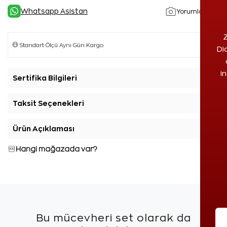
Whatsapp Asistan
Yorumlar(4)
Z
Di
i
Sertifika Bilgileri
+
Taksit Seçenekleri
+
Ürün Açıklaması
+
Hangi mağazada var?
Bu mücevheri set olarak da