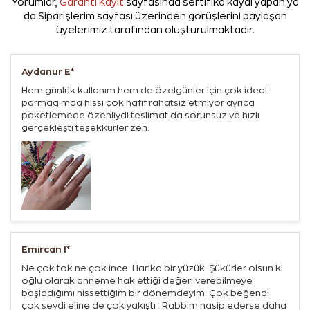
Yorumlar,
Garanti Kayıt
sayfasında sertifika kaydı yapan ya
da Siparişlerim sayfası üzerinden görüşlerini paylaşan
üyelerimiz tarafından oluşturulmaktadır.
Aydanur E*
Hem günlük kullanım hem de özelgünler için çok ideal
parmağımda hissi çok hafif rahatsız etmiyor ayrıca
paketlemede özenliydi teslimat da sorunsuz ve hızlı
gerçekleşti teşekkürler zen.
Emircan I*
Ne çok tok ne çok ince. Harika bir yüzük. Şükürler olsun ki
oğlu olarak anneme hak ettiği değeri verebilmeye
başladığımı hissettiğim bir dönemdeyim. Çok beğendi
çok sevdi eline de çok yakıştı : Rabbim nasip ederse daha