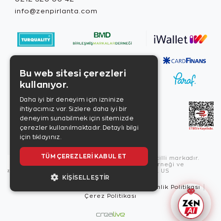
info@zenpirlanta.com
Bu web sitesi çerezleri
kullanıyor.
Daha iyi bir deneyim için izninize
ihtiyacımız var. Sizlere daha iyi bir
deneyim sunabilmek için sitemizde
çerezler kullanılmaktadır.
Detaylı bilgi
için tıklayınız.
TÜM ÇEREZLERI KABUL ET
Copyright © 2026, Zen Diamond tescilli markadır.
Zen Diamond Birleşmiş Markalar Derneği ve
Turquality Destek Programı üyesidir. US
KIŞISELLEŞTIR
Kullanım Şartları
Gizlilik İlkeleri
Güvenlik Politikası
Çerez Politikası