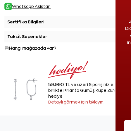
Whatsapp Asistan
Z
Sertifika Bilgileri
+
Di
Taksit Seçenekleri
+
i
Hangi mağazada var?
59.990 TL ve üzeri Siparişinizle
birlikte Pırlanta Gümüş Küpe ZEN'den
hediye
Detaylı görmek için tıklayın.