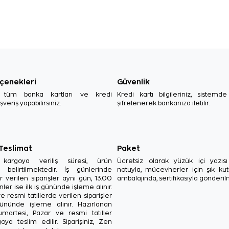
çenekleri
Güvenlik
, tüm banka kartları ve kredi
Kredi kartı bilgileriniz, sistemd
ışveriş yapabilirsiniz.
şifrelenerek bankanıza iletilir.
 Teslimat
Paket
in kargoya veriliş süresi, ürün
Ücretsiz olarak yüzük içi yazı
a belirtilmektedir. İş günlerinde
notuyla, mücevherler için şık ku
r verilen siparişler aynı gün, 13.00
ambalajında, sertifikasıyla gönderil
ler ise ilk iş gününde işleme alınır.
e resmi tatillerde verilen siparişler
ününde işleme alınır. Hazırlanan
Cumartesi, Pazar ve resmi tatiller
oya teslim edilir. Siparişiniz, Zen