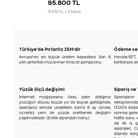
95.800 TL
31.933 TL x 3 taksit
Türkiye'de Pırlanta ZEN'dir
Ödeme se
Avrupa'nın en büyük üretim kapasitesi. Son 9
Havale/EFT
yılın pırlantalı mücevher ihracat şampiyonu.
kartlarıyla al
Yüzük ölçü değişimi
Sipariş ve
İnternet mağazasına özel, satın aldığınız
Siparişler
yüzüğün ölçüsü küçük ya da büyük geldiğinde,
detaylarınd
siparişiniz elinize ulaştıktan sonra 6 ay içinde,
13.00'a kada
ücretsiz yeni bir yüzük üretilerek değişim
sonrası gelen
yapılmaktadır. (Evlilik alyansları hariç.)
Hafta sonu v
de ilk iş g
siparişler, 
dışında karg