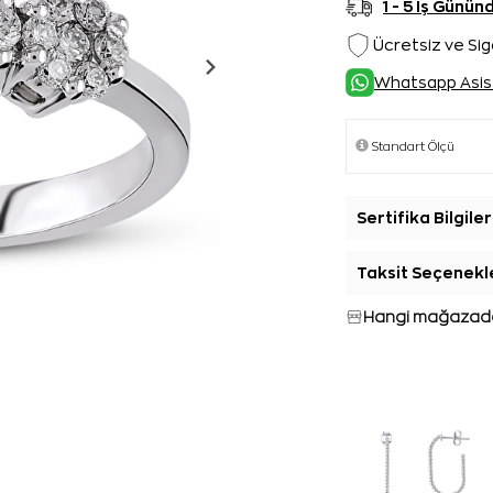
1 - 5 İş Günü
Ücretsiz ve Sig
Whatsapp Asis
Sertifika Bilgiler
Taksit Seçenekl
Hangi mağazada