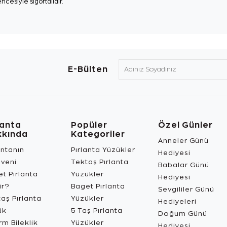
ncesiyle sigortalıdır.
E-Bülten
lanta
Popüler
Özel Günler
kkında
Kategoriler
Anneler Günü
antanın
Pırlanta Yüzükler
Hediyesi
üveni
Tektaş Pırlanta
Babalar Günü
t Pırlanta
Yüzükler
Hediyesi
ir?
Baget Pırlanta
Sevgililer Günü
aş Pırlanta
Yüzükler
Hediyeleri
ük
5 Taş Pırlanta
Doğum Günü
m Bileklik
Yüzükler
Hediyesi