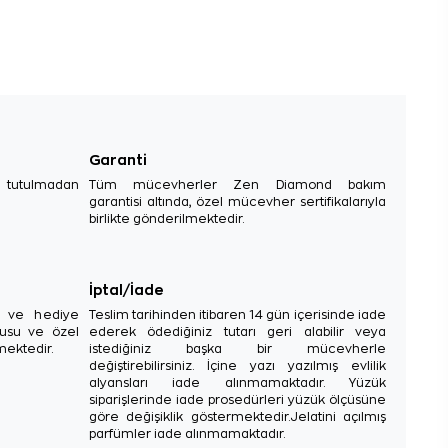
Garanti
e tutulmadan
Tüm mücevherler Zen Diamond bakım
garantisi altında, özel mücevher sertifikalarıyla
birlikte gönderilmektedir.
İptal/İade
sı ve hediye
Teslim tarihinden itibaren 14 gün içerisinde iade
tusu ve özel
ederek ödediğiniz tutarı geri alabilir veya
mektedir.
istediğiniz başka bir mücevherle
değiştirebilirsiniz. İçine yazı yazılmış evlilik
alyansları iade alınmamaktadır. Yüzük
siparişlerinde iade prosedürleri yüzük ölçüsüne
göre değişiklik göstermektedir.Jelatini açılmış
parfümler iade alınmamaktadır.