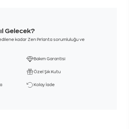
sıl Gelecek?
m edilene kadar Zen Pırlanta sorumluluğu ve
Bakım Garantisi
Özel Şık Kutu
ka
Kolay İade