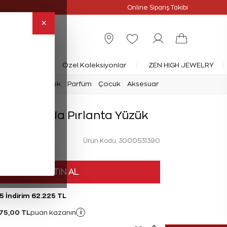
Online Özel
Online Sipariş Takibi
×
rlanta Yüzük
Özel Koleksiyonlar
ZEN HIGH JEWELRY
mark
Saat
Erkek
Parfüm
Çocuk
Aksesuar
t Reina Tria Pırlanta Yüzük
Ürün Kodu: 3000531390
HEMEN SATIN AL
5 İndirim 62.225 TL
75,00 TL
i
puan kazanın