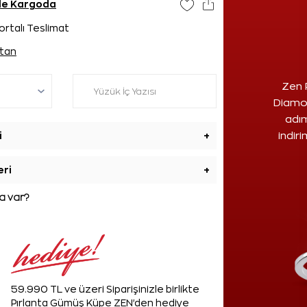
nde Kargoda
ortalı Teslimat
tan
Zen 
Diamon
adım
i
+
indir
eri
+
 var?
59.990 TL ve üzeri Siparişinizle birlikte
Pırlanta Gümüş Küpe ZEN'den hediye