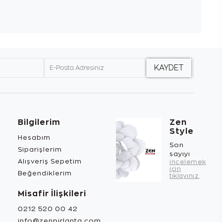
Bilgilerim
Zen
Style
Hesabım
Son
Siparişlerim
sayıyı
Alışveriş Sepetim
incelemek
için
Beğendiklerim
tıklayınız.
Misafir İlişkileri
0212 520 00 42
info@zenpirlanta.com