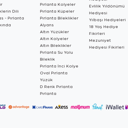
ir
Pırlanta Kolyeler
Evlilik Yıldönümü
lerin Dili
Pırlanta Küpeler
Hediyesi
s - Pırlanta
Pırlanta Bileklikler
Yılbaşı Hediyeleri
kında
Alyans
18 Yaş Hediye
Altın Yüzükler
Fikirleri
Altın Kolyeler
Mezuniyet
Altın Bileklikler
Hediyesi Fikirleri
Pırlanta Su Yolu
Bileklik
Pırlanta İnci Kolye
Oval Pırlanta
Yüzük
D Renk Pırlanta
Pırlanta