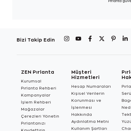
Pırlanta güve
Bizi Takip Edin
ZEN Pırlanta
Müşteri
Pır
Hizmetleri
Ha
Kurumsal
Hesap Numaraları
Pırl
Pırlanta Rehberi
Kişisel Verilerin
Ser
Kampanyalar
Korunması ve
Bage
İşlem Rehberi
İşlenmesi
Ned
Mağazalar
Hakkında
Tekt
Çerezleri Yönetin
Aydınlatma Metni
Yüz
Pırlantanızı
Kullanım Şartları
Char
Kaydettirin