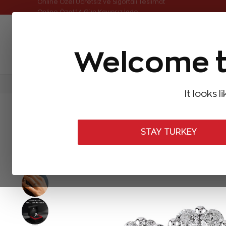
Online Özel Ücretsiz ve Sigortalı Teslimat
Welcome t
FIRSATLAR
Aynı Gün Kargo
Çok Satanlar
Baget Pırlantalar
Pırlanta Yüzükler
Pırlanta K
It looks l
ANASAYFA
Pırlanta Yüzükler
Tria Pırlanta Yüzükler
0,40 Karat
STAY TURKEY