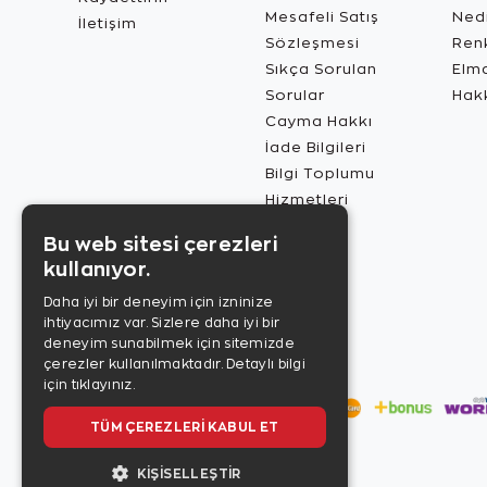
Mesafeli Satış
Ned
İletişim
Sözleşmesi
Renk
Sıkça Sorulan
Elma
Sorular
Hak
Cayma Hakkı
İade Bilgileri
Bilgi Toplumu
Hizmetleri
Bu web sitesi çerezleri
kullanıyor.
Daha iyi bir deneyim için izninize
ihtiyacımız var. Sizlere daha iyi bir
deneyim sunabilmek için sitemizde
çerezler kullanılmaktadır.
Detaylı bilgi
için tıklayınız.
TÜM ÇEREZLERI KABUL ET
KIŞISELLEŞTIR