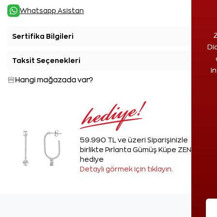
Whatsapp Asistan
Z
Sertifika Bilgileri
+
Di
Taksit Seçenekleri
+
i
Hangi mağazada var?
59.990 TL ve üzeri Siparişinizle
birlikte Pırlanta Gümüş Küpe ZEN'den
hediye
Detaylı görmek için tıklayın.