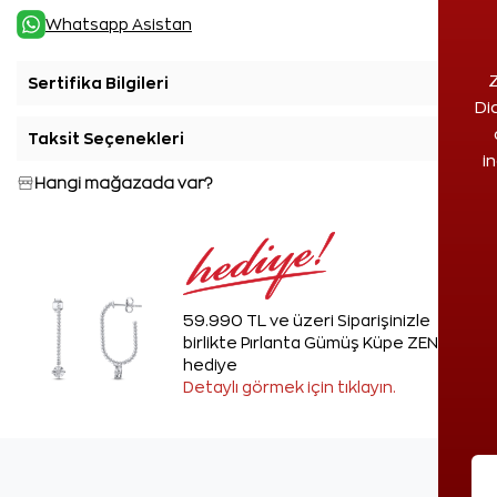
Whatsapp Asistan
Z
Sertifika Bilgileri
+
Di
Taksit Seçenekleri
+
i
Hangi mağazada var?
59.990 TL ve üzeri Siparişinizle
birlikte Pırlanta Gümüş Küpe ZEN'den
hediye
Detaylı görmek için tıklayın.