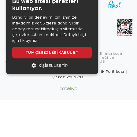
Bu web sitesi çerezleri
kullanıyor.
Daha iyi bir deneyim için izninize
ihtiyacımız var. Sizlere daha iyi bir
deneyim sunabilmek için sitemizde
çerezler kullanılmaktadır.
Detaylı bilgi
için tıklayınız.
TÜM ÇEREZLERI KABUL ET
Copyright © 2026, Zen Diamond tescilli markadır.
Zen Diamond Birleşmiş Markalar Derneği ve
Turquality Destek Programı üyesidir. US
KIŞISELLEŞTIR
Kullanım Şartları
Gizlilik İlkeleri
Güvenlik Politikası
Çerez Politikası