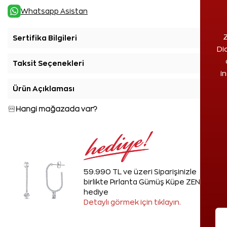
Whatsapp Asistan
Z
Sertifika Bilgileri
+
Di
Taksit Seçenekleri
+
i
Ürün Açıklaması
+
Hangi mağazada var?
59.990 TL ve üzeri Siparişinizle
birlikte Pırlanta Gümüş Küpe ZEN'den
hediye
Detaylı görmek için tıklayın.