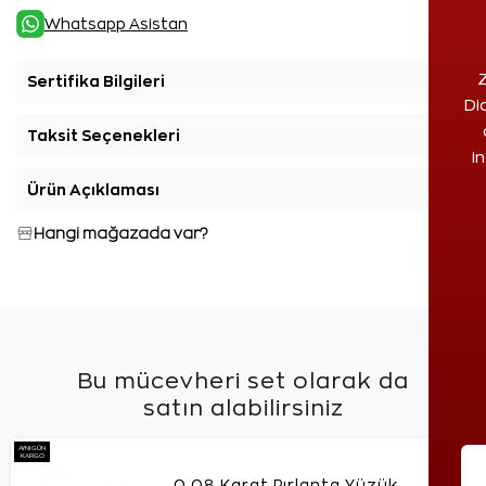
Whatsapp Asistan
Z
Sertifika Bilgileri
+
Di
Taksit Seçenekleri
+
i
Ürün Açıklaması
+
Hangi mağazada var?
Bu mücevheri set olarak da
satın alabilirsiniz
AYNI GÜN
KARGO
0,08 Karat Pırlanta Yüzük