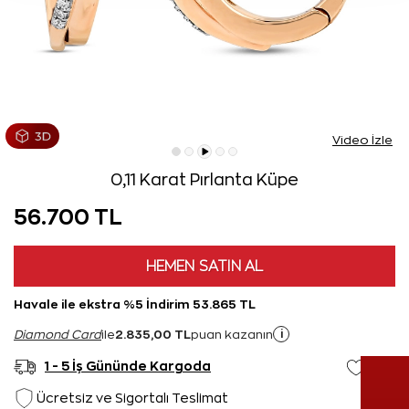
Video İzle
0,11 Karat Pırlanta Küpe
56.700 TL
HEMEN SATIN AL
Havale ile ekstra %5 İndirim 53.865 TL
2.835,00 TL
i
Diamond Card
ile
puan kazanın
1 - 5 İş Gününde Kargoda
Ücretsiz ve Sigortalı Teslimat