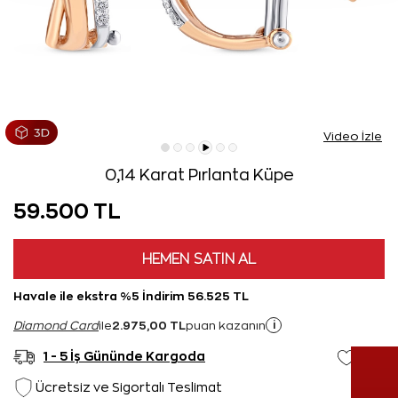
Video İzle
0,14 Karat Pırlanta Küpe
59.500 TL
HEMEN SATIN AL
Havale ile ekstra %5 İndirim 56.525 TL
2.975,00 TL
i
Diamond Card
ile
puan kazanın
1 - 5 İş Gününde Kargoda
Ücretsiz ve Sigortalı Teslimat