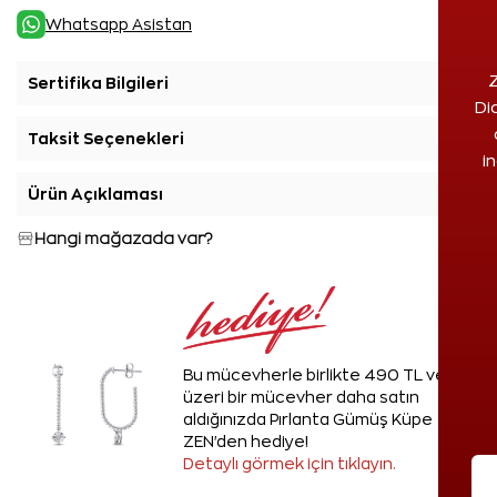
Whatsapp Asistan
Z
Sertifika Bilgileri
+
Di
Taksit Seçenekleri
+
i
Ürün Açıklaması
+
Hangi mağazada var?
Bu mücevherle birlikte 490 TL ve
üzeri bir mücevher daha satın
aldığınızda Pırlanta Gümüş Küpe
ZEN'den hediye!
Detaylı görmek için tıklayın.