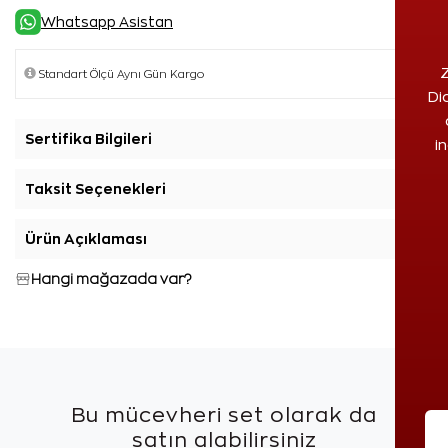
Whatsapp Asistan
Z
Di
Sertifika Bilgileri
+
i
Taksit Seçenekleri
+
Ürün Açıklaması
+
Hangi mağazada var?
Bu mücevheri set olarak da
satın alabilirsiniz