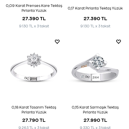
0,09 Karat Prenses Kare Tektaş
0,17 Karat Pırlanta Tektaş Yüzük
Pırlanta Yüzük
27.390 TL
27.390 TL
9.130 TL x 3 taksit
9.130 TL x 3 taksit
0,18 Karat Tasarım Tektaş
0,15 Karat Sarmaşık Tektaş
Pırlanta Yüzük
Pırlanta Yüzük
27.790 TL
27.990 TL
9.263 TL x 3 taksit
9.330 TL x 3 taksit