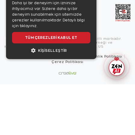
Daha iyi bir deneyim için izninize
ihtiyacımız var. Sizlere daha iyi bir
deneyim sunabilmek için sitemizde
çerezler kullanılmaktadır.
Detaylı bilgi
için tıklayınız.
TÜM ÇEREZLERI KABUL ET
Copyright © 2026, Zen Diamond tescilli markadır.
Zen Diamond Birleşmiş Markalar Derneği ve
Turquality Destek Programı üyesidir. US
KIŞISELLEŞTIR
Kullanım Şartları
Gizlilik İlkeleri
Güvenlik Politikası
Çerez Politikası