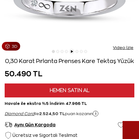
Video İzle
0,30 Karat Pırlanta Prenses Kare Tektaş Yüzük
50.490 TL
HEMEN SATIN AL
Havale ile ekstra %5 İndirim 47.966 TL
2.524,50 TL
i
Diamond Card
ile
puan kazanın
Aynı Gün Kargoda
Ücretsiz ve Sigortalı Teslimat