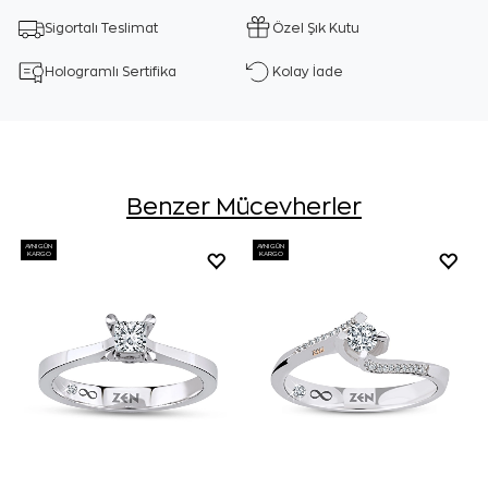
Sigortalı Teslimat
Özel Şık Kutu
Hologramlı Sertifika
Kolay İade
Benzer Mücevherler
AYNI GÜN
AYNI GÜN
KARGO
KARGO