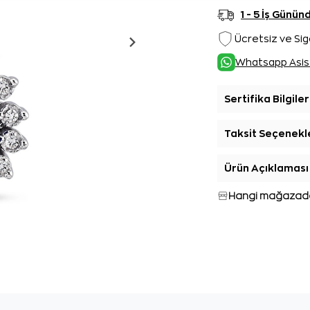
1 - 5 İş Günü
Ücretsiz ve Sig
Whatsapp Asis
Sertifika Bilgiler
Taksit Seçenekl
Ürün Açıklaması
Hangi mağazada