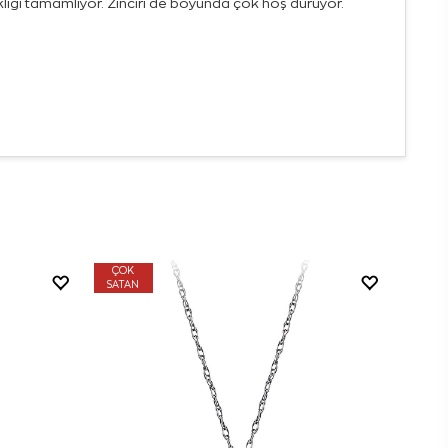
ıklığı tamamlıyor. Zinciri de boyunda çok hoş duruyor.
ÇOK
SATAN