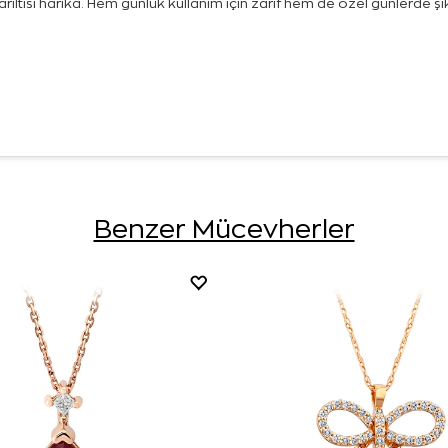
parıltısı harika. Hem günlük kullanım için zarif hem de özel günlerde ş
Benzer Mücevherler