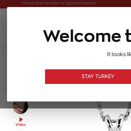
Online Özel Ücretsiz ve Sigortalı Teslimat
Welcome t
FIRSATLAR
Aynı Gün Kargo
Çok Satanlar
Baget Pırlantalar
Pırlanta Yüzükler
Pırlanta K
It looks l
ANASAYFA
Pırlanta Kolyeler
Pırlanta Yakut Kolyeler
0,52 Kara
STAY TURKEY