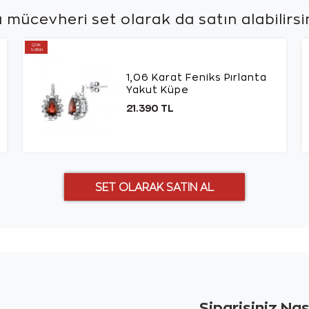
 mücevheri set olarak da
satın alabilirsi
ÇOK
SATAN
1,06 Karat Feniks Pırlanta
Yakut Küpe
21.390 TL
Siparişiniz Na