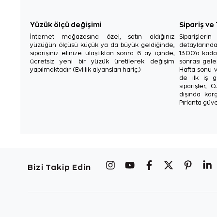
Yüzük ölçü değişimi
Sipariş ve
İnternet mağazasına özel, satın aldığınız
Siparişler
yüzüğün ölçüsü küçük ya da büyük geldiğinde,
detaylarınd
siparişiniz elinize ulaştıktan sonra 6 ay içinde,
13.00'a kada
ücretsiz yeni bir yüzük üretilerek değişim
sonrası gelen
yapılmaktadır. (Evlilik alyansları hariç.)
Hafta sonu v
de ilk iş g
siparişler, 
dışında karg
Pırlanta güve
Bizi Takip Edin