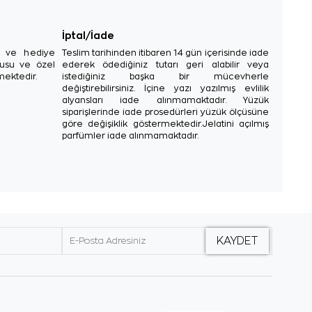
İptal/İade
sı ve hediye
Teslim tarihinden itibaren 14 gün içerisinde iade
tusu ve özel
ederek ödediğiniz tutarı geri alabilir veya
mektedir.
istediğiniz başka bir mücevherle
değiştirebilirsiniz. İçine yazı yazılmış evlilik
alyansları iade alınmamaktadır. Yüzük
siparişlerinde iade prosedürleri yüzük ölçüsüne
göre değişiklik göstermektedir.Jelatini açılmış
parfümler iade alınmamaktadır.