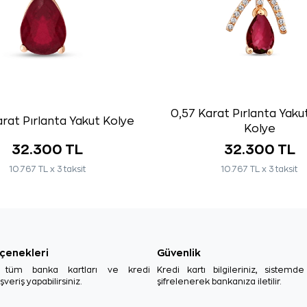
0,57 Karat Pırlanta Yaku
rat Pırlanta Yakut Kolye
Kolye
32.300 TL
32.300 TL
10.767 TL x 3 taksit
10.767 TL x 3 taksit
çenekleri
Güvenlik
, tüm banka kartları ve kredi
Kredi kartı bilgileriniz, sistemd
ışveriş yapabilirsiniz.
şifrelenerek bankanıza iletilir.