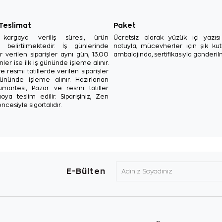
 Teslimat
Paket
in kargoya veriliş süresi, ürün
Ücretsiz olarak yüzük içi yazı
a belirtilmektedir. İş günlerinde
notuyla, mücevherler için şık ku
r verilen siparişler aynı gün, 13.00
ambalajında, sertifikasıyla gönderil
ler ise ilk iş gününde işleme alınır.
e resmi tatillerde verilen siparişler
ününde işleme alınır. Hazırlanan
Cumartesi, Pazar ve resmi tatiller
oya teslim edilir. Siparişiniz, Zen
ncesiyle sigortalıdır.
E-Bülten