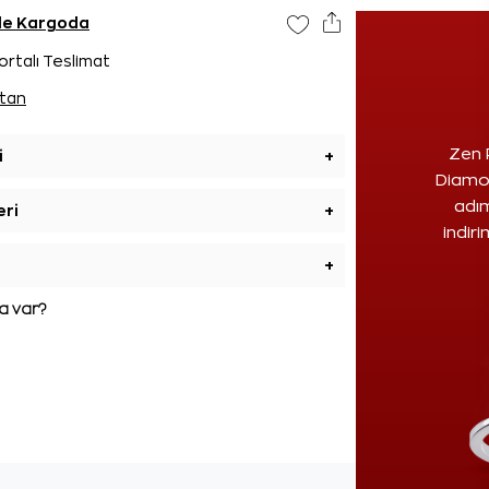
nde Kargoda
ortalı Teslimat
tan
Zen 
i
+
Diamon
adım
eri
+
indir
+
 var?