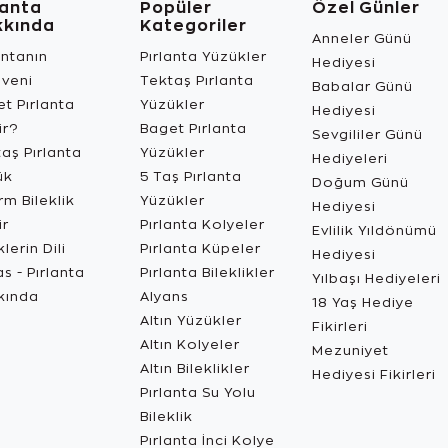
lanta
Popüler
Özel Günler
kkında
Kategoriler
Anneler Günü
antanın
Pırlanta Yüzükler
Hediyesi
üveni
Tektaş Pırlanta
Babalar Günü
t Pırlanta
Yüzükler
Hediyesi
ir?
Baget Pırlanta
Sevgililer Günü
aş Pırlanta
Yüzükler
Hediyeleri
ük
5 Taş Pırlanta
Doğum Günü
m Bileklik
Yüzükler
Hediyesi
ir
Pırlanta Kolyeler
Evlilik Yıldönümü
lerin Dili
Pırlanta Küpeler
Hediyesi
s - Pırlanta
Pırlanta Bileklikler
Yılbaşı Hediyeleri
kında
Alyans
18 Yaş Hediye
Altın Yüzükler
Fikirleri
Altın Kolyeler
Mezuniyet
Altın Bileklikler
Hediyesi Fikirleri
Pırlanta Su Yolu
Bileklik
Pırlanta İnci Kolye