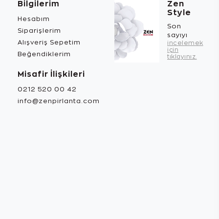
Bilgilerim
Zen
Style
Hesabım
Son
Siparişlerim
sayıyı
Alışveriş Sepetim
incelemek
için
Beğendiklerim
tıklayınız.
Misafir İlişkileri
0212 520 00 42
info@zenpirlanta.com