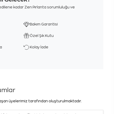
m edilene kadar Zen Pırlanta sorumluluğu ve
Bakım Garantisi
Özel Şık Kutu
ka
Kolay İade
rumlar
laşan üyelerimiz tarafından oluşturulmaktadır.