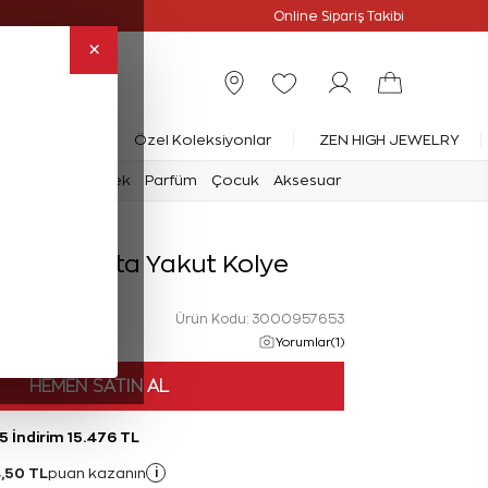
Online Özel
Online Sipariş Takibi
×
rlanta Yüzük
Özel Koleksiyonlar
ZEN HIGH JEWELRY
mark
Saat
Erkek
Parfüm
Çocuk
Aksesuar
rat Pırlanta Yakut Kolye
Ürün Kodu: 3000957653
Yorumlar(1)
HEMEN SATIN AL
5 İndirim 15.476 TL
,50 TL
i
puan kazanın