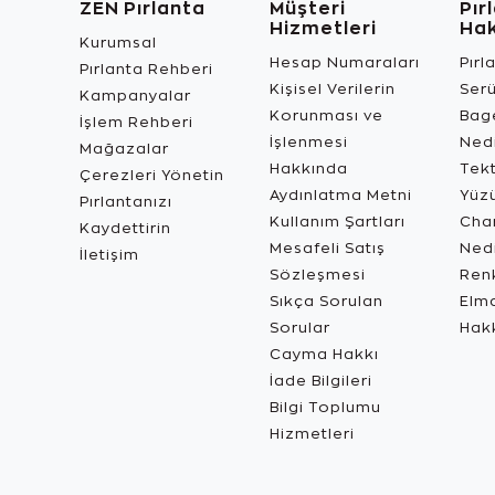
ZEN Pırlanta
Müşteri
Pır
Hizmetleri
Ha
Kurumsal
Hesap Numaraları
Pırl
Pırlanta Rehberi
Kişisel Verilerin
Ser
Kampanyalar
Korunması ve
Bage
İşlem Rehberi
İşlenmesi
Ned
Mağazalar
Hakkında
Tekt
Çerezleri Yönetin
Aydınlatma Metni
Yüz
Pırlantanızı
Kullanım Şartları
Char
Kaydettirin
Mesafeli Satış
Ned
İletişim
Sözleşmesi
Renk
Sıkça Sorulan
Elma
Sorular
Hak
Cayma Hakkı
İade Bilgileri
Bilgi Toplumu
Hizmetleri