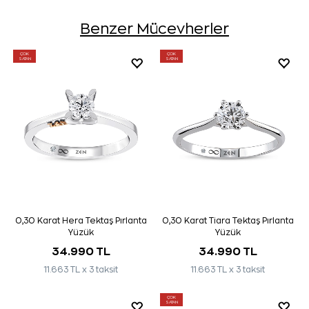
Benzer Mücevherler
ÇOK
ÇOK
SATAN
SATAN
0,30 Karat Hera Tektaş Pırlanta
0,30 Karat Tiara Tektaş Pırlanta
Yüzük
Yüzük
34.990 TL
34.990 TL
11.663 TL x 3 taksit
11.663 TL x 3 taksit
ÇOK
SATAN