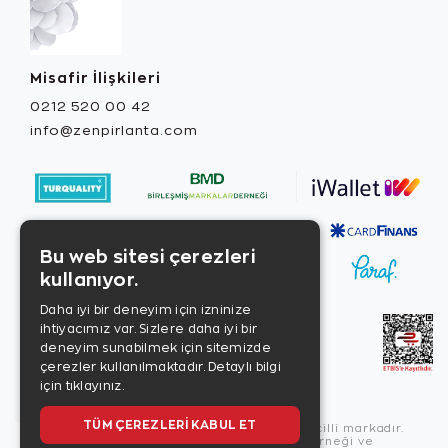
Misafir İlişkileri
0212 520 00 42
info@zenpirlanta.com
Bu web sitesi çerezleri
kullanıyor.
Daha iyi bir deneyim için izninize
ihtiyacımız var. Sizlere daha iyi bir
deneyim sunabilmek için sitemizde
çerezler kullanılmaktadır.
Detaylı bilgi
için tıklayınız.
TÜM ÇEREZLERI KABUL ET
Copyright © 2026, Zen Diamond tescilli markadır.
Zen Diamond Birleşmiş Markalar Derneği ve