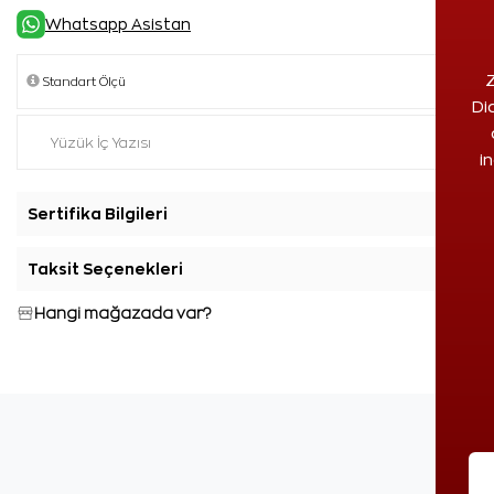
Whatsapp Asistan
Z
Di
i
Sertifika Bilgileri
+
Taksit Seçenekleri
+
Hangi mağazada var?