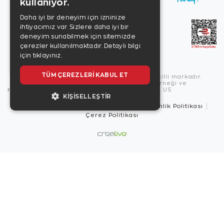
kullanıyor.
Daha iyi bir deneyim için izninize
ihtiyacımız var. Sizlere daha iyi bir
deneyim sunabilmek için sitemizde
çerezler kullanılmaktadır.
Detaylı bilgi
için tıklayınız.
TÜM ÇEREZLERI KABUL ET
Copyright © 2026, Zen Diamond tescilli markadır.
Zen Diamond Birleşmiş Markalar Derneği ve
Turquality Destek Programı üyesidir. US
KIŞISELLEŞTIR
Kullanım Şartları
Gizlilik İlkeleri
Güvenlik Politikası
Çerez Politikası