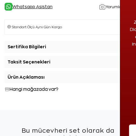
Whatsapp Asistan
Yorumlar(9)
Z
Di
i
Sertifika Bilgileri
+
Taksit Seçenekleri
+
Ürün Açıklaması
+
Hangi mağazada var?
Bu mücevheri set olarak da