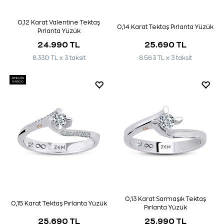
0,12 Karat Valentine Tektaş
0,14 Karat Tektaş Pırlanta Yüzük
Pırlanta Yüzük
24.990 TL
25.690 TL
8.330 TL x 3 taksit
8.563 TL x 3 taksit
AYNI GÜN
KARGO
0,13 Karat Sarmaşık Tektaş
0,15 Karat Tektaş Pırlanta Yüzük
Pırlanta Yüzük
25.690 TL
25.990 TL