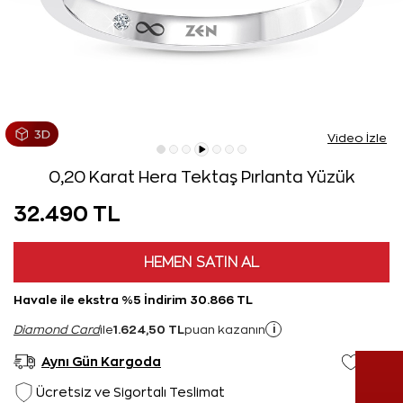
Video İzle
0,20 Karat Hera Tektaş Pırlanta Yüzük
32.490 TL
HEMEN SATIN AL
Havale ile ekstra %5 İndirim 30.866 TL
1.624,50 TL
i
Diamond Card
ile
puan kazanın
Aynı Gün Kargoda
Ücretsiz ve Sigortalı Teslimat