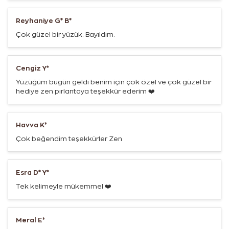
Reyhaniye G* B*
Çok güzel bir yüzük. Bayıldım.
Cengiz Y*
Yüzüğüm bugün geldi benim için çok özel ve çok güzel bir
hediye zen pırlantaya teşekkür ederim ❤️
Havva K*
Çok beğendim teşekkürler Zen
Esra D* Y*
Tek kelimeyle mükemmel ❤️
Meral E*