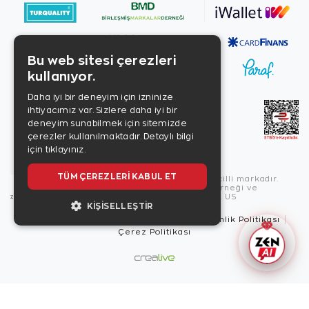
Bu web sitesi çerezleri
kullanıyor.
Daha iyi bir deneyim için izninize
ihtiyacımız var. Sizlere daha iyi bir
deneyim sunabilmek için sitemizde
çerezler kullanılmaktadır.
Detaylı bilgi
için tıklayınız.
TÜM ÇEREZLERI KABUL ET
Copyright © 2026, Zen Diamond tescilli markadır.
Zen Diamond Birleşmiş Markalar Derneği ve
Turquality Destek Programı üyesidir. US
KIŞISELLEŞTIR
Kullanım Şartları
Gizlilik İlkeleri
Güvenlik Politikası
Çerez Politikası