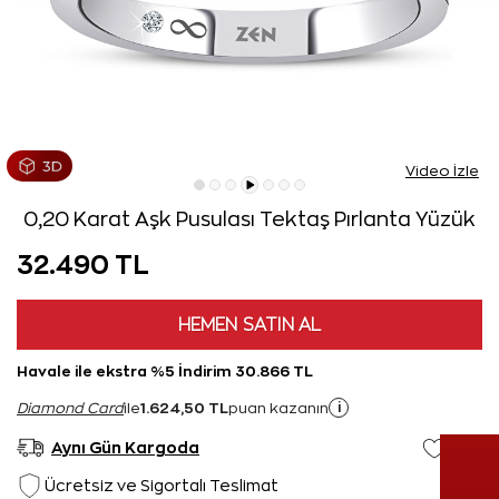
Video İzle
0,20 Karat Aşk Pusulası Tektaş Pırlanta Yüzük
32.490 TL
HEMEN SATIN AL
Havale ile ekstra %5 İndirim 30.866 TL
1.624,50 TL
i
Diamond Card
ile
puan kazanın
Aynı Gün Kargoda
Ücretsiz ve Sigortalı Teslimat