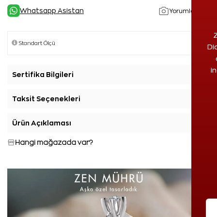
Whatsapp Asistan
Yorumlar(2)
Z
Di
i
Sertifika Bilgileri
+
Taksit Seçenekleri
+
Ürün Açıklaması
+
Hangi mağazada var?