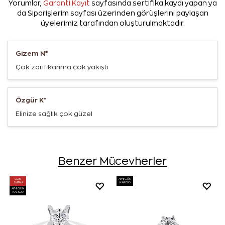
Yorumlar,
Garanti Kayıt
sayfasında sertifika kaydı yapan ya
da Siparişlerim sayfası üzerinden görüşlerini paylaşan
üyelerimiz tarafından oluşturulmaktadır.
Gizem N*
Çok zarif karıma çok yakıştı
Özgür K*
Elinize sağlık çok güzel
Benzer Mücevherler
ÇOK
AYNI GÜN
SATAN
KARGO
AYNI GÜN
KARGO