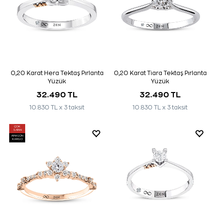
0,20 Karat Hera Tektaş Pırlanta
0,20 Karat Tiara Tektaş Pırlanta
Yüzük
Yüzük
32.490 TL
32.490 TL
10.830 TL x 3 taksit
10.830 TL x 3 taksit
ÇOK
SATAN
AYNI GÜN
KARGO