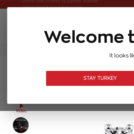
Online Özel Ücretsiz ve Sigortalı Teslimat
Welcome t
FIRSATLAR
Aynı Gün Kargo
Çok Satanlar
Baget Pırlantalar
Pırlanta Yüzükler
Pırlanta K
It looks l
ANASAYFA
Pırlanta Yüzükler
Tektaş Pırlanta Yüzükler
0,50 Ka
STAY TURKEY