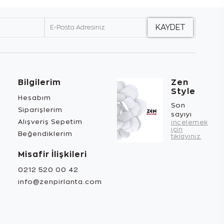
Bilgilerim
Zen
Style
Hesabım
Son
Siparişlerim
sayıyı
Alışveriş Sepetim
incelemek
için
Beğendiklerim
tıklayınız.
Misafir İlişkileri
0212 520 00 42
info@zenpirlanta.com