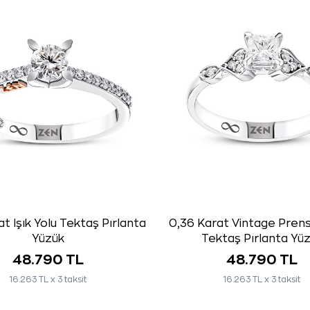
t Işık Yolu Tektaş Pırlanta
0,36 Karat Vintage Pren
Yüzük
Tektaş Pırlanta Yü
48.790 TL
48.790 TL
16.263 TL x 3 taksit
16.263 TL x 3 taksit