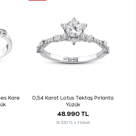
ses Kare
0,54 Karat Lotus Tektaş Pırlanta
zük
Yüzük
48.990 TL
16.330 TL x 3 taksit