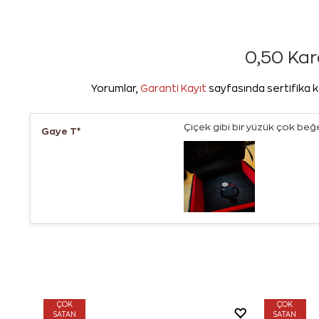
0,50 Kara
Yorumlar,
Garanti Kayıt
sayfasında sertifika k
Çiçek gibi bir yüzük çok beğe
Gaye T*
ÇOK
ÇOK
SATAN
SATAN