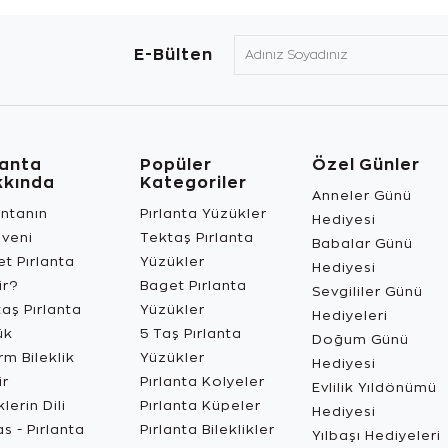
E-Bülten
lanta
Popüler
Özel Günler
kkında
Kategoriler
Anneler Günü
antanın
Pırlanta Yüzükler
Hediyesi
üveni
Tektaş Pırlanta
Babalar Günü
t Pırlanta
Yüzükler
Hediyesi
ir?
Baget Pırlanta
Sevgililer Günü
aş Pırlanta
Yüzükler
Hediyeleri
ük
5 Taş Pırlanta
Doğum Günü
m Bileklik
Yüzükler
Hediyesi
ir
Pırlanta Kolyeler
Evlilik Yıldönümü
lerin Dili
Pırlanta Küpeler
Hediyesi
s - Pırlanta
Pırlanta Bileklikler
Yılbaşı Hediyeleri