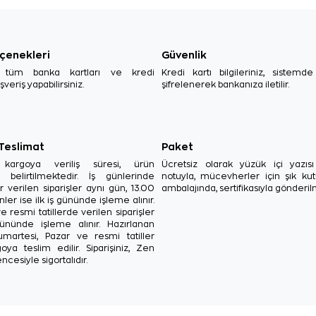
çenekleri
Güvenlik
, tüm banka kartları ve kredi
Kredi kartı bilgileriniz, sistemd
ışveriş yapabilirsiniz.
şifrelenerek bankanıza iletilir.
 Teslimat
Paket
in kargoya veriliş süresi, ürün
Ücretsiz olarak yüzük içi yazı
a belirtilmektedir. İş günlerinde
notuyla, mücevherler için şık ku
r verilen siparişler aynı gün, 13.00
ambalajında, sertifikasıyla gönderil
ler ise ilk iş gününde işleme alınır.
e resmi tatillerde verilen siparişler
ününde işleme alınır. Hazırlanan
Cumartesi, Pazar ve resmi tatiller
oya teslim edilir. Siparişiniz, Zen
ncesiyle sigortalıdır.