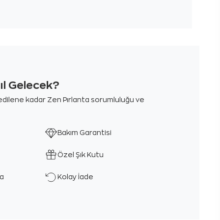
sıl Gelecek?
m edilene kadar Zen Pırlanta sorumluluğu ve
Bakım Garantisi
Özel Şık Kutu
ka
Kolay İade