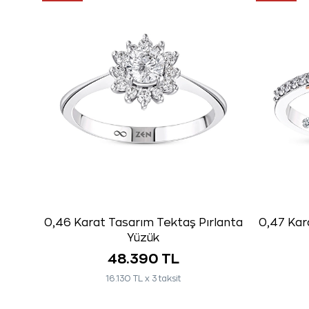
0,46 Karat Tasarım Tektaş Pırlanta
0,47 Kara
Yüzük
48.390 TL
16.130 TL x 3 taksit