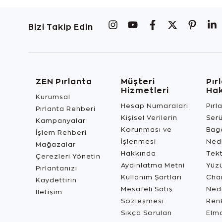
Bizi Takip Edin
ZEN Pırlanta
Müşteri
Pır
Hizmetleri
Ha
Kurumsal
Hesap Numaraları
Pırl
Pırlanta Rehberi
Kişisel Verilerin
Ser
Kampanyalar
Korunması ve
Bage
İşlem Rehberi
İşlenmesi
Ned
Mağazalar
Hakkında
Tekt
Çerezleri Yönetin
Aydınlatma Metni
Yüz
Pırlantanızı
Kullanım Şartları
Char
Kaydettirin
Mesafeli Satış
Ned
İletişim
Sözleşmesi
Renk
Sıkça Sorulan
Elma