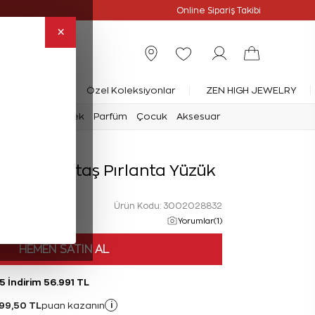
Online Özel
Online Sipariş Takibi
×
rlanta Yüzük
Özel Koleksiyonlar
ZEN HIGH JEWELRY
mark
Saat
Erkek
Parfüm
Çocuk
Aksesuar
 Tiara Tektaş Pırlanta Yüzük
Ürün Kodu: 3002028832
Yorumlar(1)
HEMEN SATIN AL
5 İndirim 56.991 TL
99,50 TL
i
puan kazanın