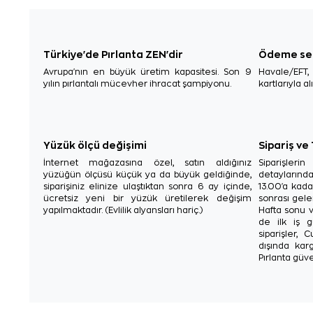
Türkiye'de Pırlanta ZEN'dir
Ödeme se
Avrupa'nın en büyük üretim kapasitesi. Son 9
Havale/EFT
yılın pırlantalı mücevher ihracat şampiyonu.
kartlarıyla al
Yüzük ölçü değişimi
Sipariş ve
İnternet mağazasına özel, satın aldığınız
Siparişler
yüzüğün ölçüsü küçük ya da büyük geldiğinde,
detaylarınd
siparişiniz elinize ulaştıktan sonra 6 ay içinde,
13.00'a kada
ücretsiz yeni bir yüzük üretilerek değişim
sonrası gelen
yapılmaktadır. (Evlilik alyansları hariç.)
Hafta sonu v
de ilk iş g
siparişler, 
dışında karg
Pırlanta güve