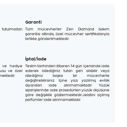
Garanti
e tutulmadan
Tüm mücevherler Zen Diamond bakım
garantisi altında, özel mücevher sertifikalarıyla
birlikte gönderilmektedir.
İptal/İade
sı ve hediye
Teslim tarihinden itibaren 14 gün içerisinde iade
tusu ve özel
ederek ödediğiniz tutarı geri alabilir veya
mektedir.
istediğiniz başka bir mücevherle
değiştirebilirsiniz. İçine yazı yazılmış evlilik
alyansları iade alınmamaktadır. Yüzük
siparişlerinde iade prosedürleri yüzük ölçüsüne
göre değişiklik göstermektedir.Jelatini açılmış
parfümler iade alınmamaktadır.