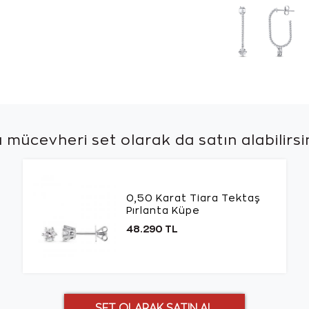
 mücevheri set olarak da
satın alabilirsi
0,50 Karat Tiara Tektaş
Pırlanta Küpe
48.290 TL