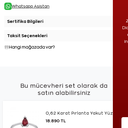
Whatsapp Asistan
Z
Sertifika Bilgileri
+
Di
Taksit Seçenekleri
+
i
Hangi mağazada var?
Bu mücevheri set olarak da
satın alabilirsiniz
0,62 Karat Pırlanta Yakut Yüzük
18.890 TL