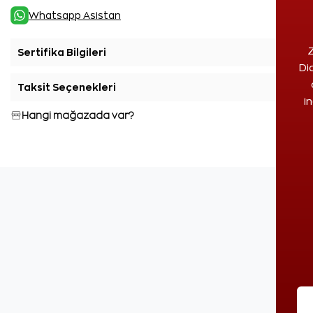
Whatsapp Asistan
Z
Sertifika Bilgileri
+
Di
Taksit Seçenekleri
+
i
Hangi mağazada var?