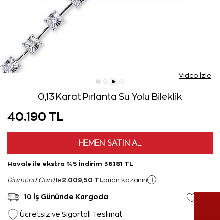
Video İzle
0,13 Karat Pırlanta Su Yolu Bileklik
40.190 TL
HEMEN SATIN AL
Havale ile ekstra %5 İndirim 38.181 TL
2.009,50 TL
i
Diamond Card
ile
puan kazanın
10 İş Gününde Kargoda
Ücretsiz ve Sigortalı Teslimat