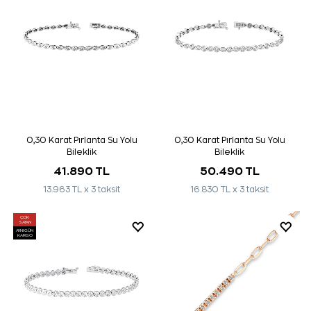
0,30 Karat Pırlanta Su Yolu
0,30 Karat Pırlanta Su Yolu
Bileklik
Bileklik
41.890 TL
50.490 TL
13.963 TL x 3 taksit
16.830 TL x 3 taksit
ÇOK
SATAN
AYNI GÜN
KARGO