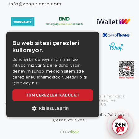
info@zenpirlanta.com
Bu web sitesi çerezleri
kullanıyor.
Daha iyi bir deneyim için izninize
ihtiyacımız var. Sizlere daha iyi bir
deneyim sunabilmek için sitemizde
çerezler kullanılmaktadır.
Detaylı bilgi
için tıklayınız.
TÜM ÇEREZLERI KABUL ET
Copyright © 2026, Zen Diamond tescilli markadır.
Zen Diamond Birleşmiş Markalar Derneği ve
Turquality Destek Programı üyesidir. US
KIŞISELLEŞTIR
Kullanım Şartları
Gizlilik İlkeleri
Güvenlik Politikası
Çerez Politikası