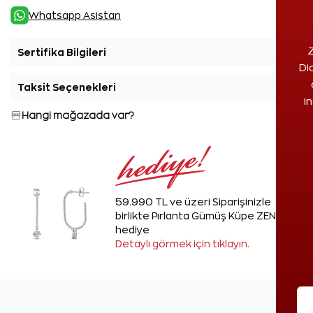
Whatsapp Asistan
Z
Sertifika Bilgileri
+
Di
Taksit Seçenekleri
+
i
Hangi mağazada var?
59.990 TL ve üzeri Siparişinizle
birlikte Pırlanta Gümüş Küpe ZEN'den
hediye
Detaylı görmek için tıklayın.