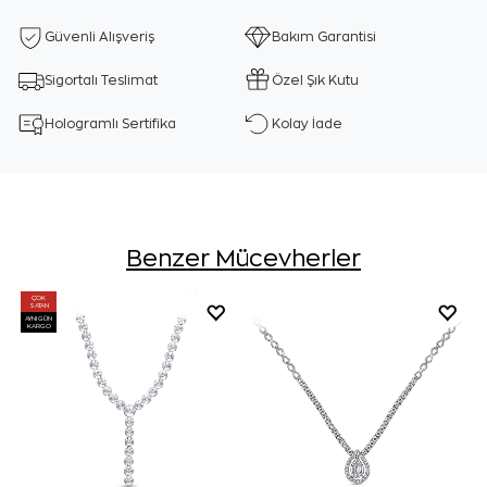
Güvenli Alışveriş
Bakım Garantisi
Sigortalı Teslimat
Özel Şık Kutu
Hologramlı Sertifika
Kolay İade
Benzer Mücevherler
ÇOK
SATAN
AYNI GÜN
KARGO