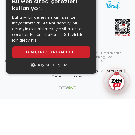
Bu web sitesi çerezleri
kullanıyor.
Daha iyi bir deneyim için izninize
ihtiyacımız var. Sizlere daha iyi bir
deneyim sunabilmek için sitemizde
çerezler kullanılmaktadır.
Detaylı bilgi
için tıklayınız.
TÜM ÇEREZLERI KABUL ET
Copyright © 2026, Zen Diamond tescilli markadır.
Zen Diamond Birleşmiş Markalar Derneği ve
Turquality Destek Programı üyesidir. US
KIŞISELLEŞTIR
Kullanım Şartları
Gizlilik İlkeleri
Güvenlik Politikası
Çerez Politikası