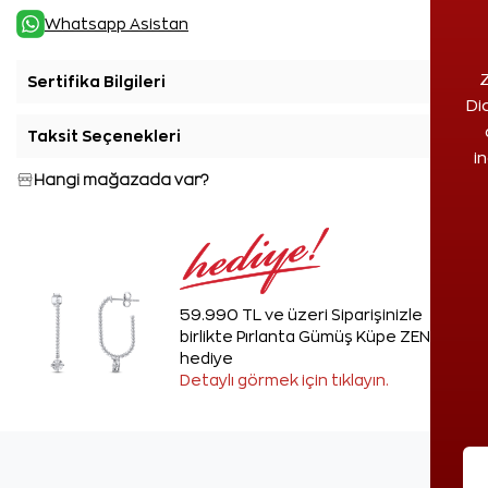
Whatsapp Asistan
Z
Sertifika Bilgileri
+
Di
Taksit Seçenekleri
+
i
Hangi mağazada var?
59.990 TL ve üzeri Siparişinizle
birlikte Pırlanta Gümüş Küpe ZEN'den
hediye
Detaylı görmek için tıklayın.