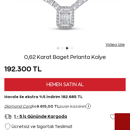
Video İzle
0,62 Karat Baget Pırlanta Kolye
192.300 TL
HEMEN SATIN AL
Havale ile ekstra %5 İndirim 182.685 TL
9.615,00 TL
i
Diamond Card
ile
puan kazanın
1 - 5 İş Gününde Kargoda
Ücretsiz ve Sigortalı Teslimat