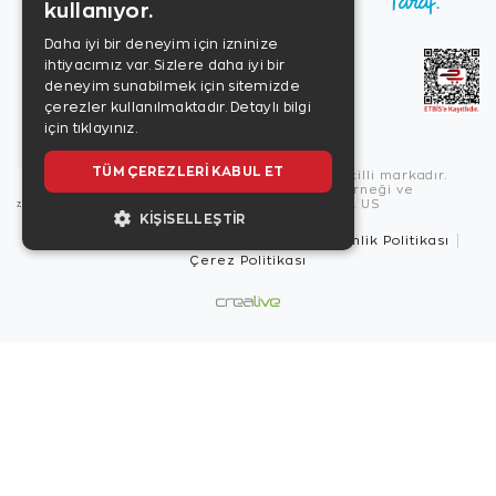
kullanıyor.
Daha iyi bir deneyim için izninize
ihtiyacımız var. Sizlere daha iyi bir
deneyim sunabilmek için sitemizde
çerezler kullanılmaktadır.
Detaylı bilgi
için tıklayınız.
TÜM ÇEREZLERI KABUL ET
Copyright © 2026, Zen Diamond tescilli markadır.
Zen Diamond Birleşmiş Markalar Derneği ve
Turquality Destek Programı üyesidir. US
KIŞISELLEŞTIR
Kullanım Şartları
Gizlilik İlkeleri
Güvenlik Politikası
Çerez Politikası