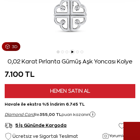
0,02 Karat Pırlanta Gümüş Aşk Yoncası Kolye
7.100 TL
HEMEN SATIN AL
Havale ile ekstra %5 İndirim 6.745 TL
355,00 TL
i
Diamond Card
ile
puan kazanın
5 İş Gününde Kargoda
Yorumlar(2)
Ücretsiz ve Sigortalı Teslimat