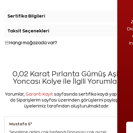
Sertifika Bilgileri
+
Z
Di
Taksit Seçenekleri
+
Hangi mağazada var?
i
0,02 Karat Pırlanta Gümüş Aşk
Yoncası Kolye ile İlgili Yorumlar
Yorumlar,
Garanti Kayıt
sayfasında sertifika kaydı yapan ya
da Siparişlerim sayfası üzerinden görüşlerini paylaşan
üyelerimiz tarafından oluşturulmaktadır.
Mustafa S*
Sevgilime aldım çok beğendi.Görünüşü çok güzel.