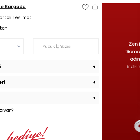
nde Kargoda
ortalı Teslimat
tan
Zen 
Diamon
adım
i
+
indir
eri
+
+
 var?