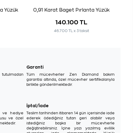
ta Yüzük
0,91 Karat Baget Pırlanta Yüzük
140.100 TL
46.700 TL x 3 taksit
Garanti
e tutulmadan
Tüm mücevherler Zen Diamond bakım
garantisi altında, özel mücevher sertifikalarıyla
birlikte gönderilmektedir.
İptal/İade
sı ve hediye
Teslim tarihinden itibaren 14 gün içerisinde iade
tusu ve özel
ederek ödediğiniz tutarı geri alabilir veya
mektedir.
istediğiniz başka bir mücevherle
değiştirebilirsiniz. İçine yazı yazılmış evlilik