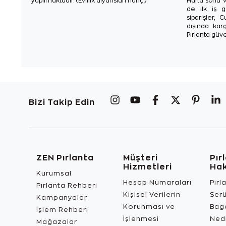
yapılmaktadır. (Evlilik alyansları hariç.)
Hafta sonu v
de ilk iş g
siparişler, 
dışında karg
Pırlanta güve
Bizi Takip Edin
ZEN Pırlanta
Müşteri
Pır
Hizmetleri
Ha
Kurumsal
Hesap Numaraları
Pırl
Pırlanta Rehberi
Kişisel Verilerin
Ser
Kampanyalar
Korunması ve
Bage
İşlem Rehberi
İşlenmesi
Ned
Mağazalar