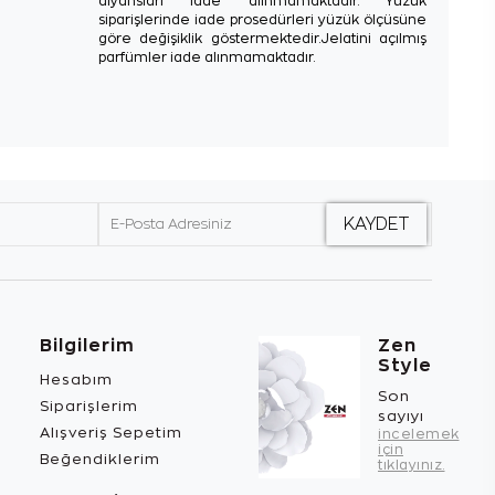
alyansları iade alınmamaktadır. Yüzük
siparişlerinde iade prosedürleri yüzük ölçüsüne
göre değişiklik göstermektedir.Jelatini açılmış
parfümler iade alınmamaktadır.
Bilgilerim
Zen
Style
Hesabım
Son
Siparişlerim
sayıyı
Alışveriş Sepetim
incelemek
için
Beğendiklerim
tıklayınız.