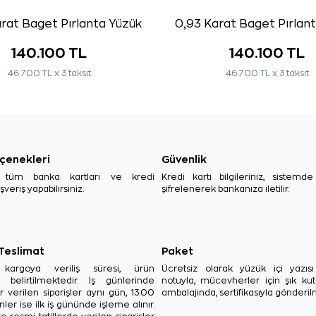
rat Baget Pırlanta Yüzük
0,93 Karat Baget Pırlan
140.100 TL
140.100 TL
46.700 TL x 3 taksit
46.700 TL x 3 taksit
çenekleri
Güvenlik
, tüm banka kartları ve kredi
Kredi kartı bilgileriniz, sistemd
ışveriş yapabilirsiniz.
şifrelenerek bankanıza iletilir.
 Teslimat
Paket
in kargoya veriliş süresi, ürün
Ücretsiz olarak yüzük içi yazı
a belirtilmektedir. İş günlerinde
notuyla, mücevherler için şık ku
r verilen siparişler aynı gün, 13.00
ambalajında, sertifikasıyla gönderil
ler ise ilk iş gününde işleme alınır.