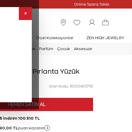
Online Özel
Online Sipariş Takibi
×
rlanta Yüzük
Özel Koleksiyonlar
ZEN HIGH JEWELRY
mark
Saat
Erkek
Parfüm
Çocuk
Aksesuar
rat Baget Pırlanta Yüzük
Ürün Kodu: 3000901716
HEMEN SATIN AL
5 İndirim 100.510 TL
90,00 TL
i
puan kazanın