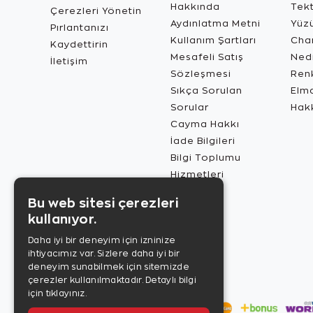
Hakkında
Tekt
Çerezleri Yönetin
Aydınlatma Metni
Yüz
Pırlantanızı
Kullanım Şartları
Char
Kaydettirin
Mesafeli Satış
Ned
İletişim
Sözleşmesi
Renk
Sıkça Sorulan
Elma
Sorular
Hak
Cayma Hakkı
İade Bilgileri
Bilgi Toplumu
Hizmetleri
Bu web sitesi çerezleri
kullanıyor.
Daha iyi bir deneyim için izninize
ihtiyacımız var. Sizlere daha iyi bir
deneyim sunabilmek için sitemizde
çerezler kullanılmaktadır.
Detaylı bilgi
için tıklayınız.