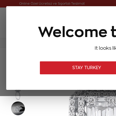
Online Özel Ücretsiz ve Sigortalı Teslimat
Welcome t
FIRSATLAR
Aynı Gün Kargo
Çok Satanlar
Baget Pırlantalar
Pırlanta Yüzükler
Pırlanta K
It looks l
ANASAYFA
Baget Pırlantalar
Baget Pırlanta Yüzükler
0,56 Kar
STAY TURKEY