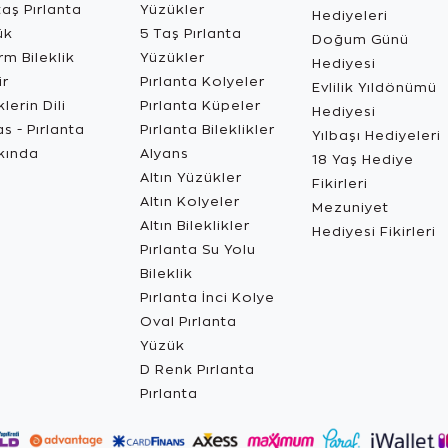
aş Pırlanta
Yüzükler
Hediyeleri
ük
5 Taş Pırlanta
Doğum Günü
m Bileklik
Yüzükler
Hediyesi
ir
Pırlanta Kolyeler
Evlilik Yıldönümü
lerin Dili
Pırlanta Küpeler
Hediyesi
s - Pırlanta
Pırlanta Bileklikler
Yılbaşı Hediyeleri
kında
Alyans
18 Yaş Hediye
Altın Yüzükler
Fikirleri
Altın Kolyeler
Mezuniyet
Altın Bileklikler
Hediyesi Fikirleri
Pırlanta Su Yolu
Bileklik
Pırlanta İnci Kolye
Oval Pırlanta
Yüzük
D Renk Pırlanta
Pırlanta