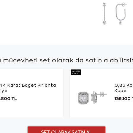
 mücevheri set olarak da
satın alabilirsi
AYNI GÜN
KARGO
44 Karat Baget Pırlanta
0,83 Ka
lye
Küpe
.800 TL
136.100 