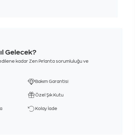
sıl Gelecek?
m edilene kadar Zen Pırlanta sorumluluğu ve
Bakım Garantisi
Özel Şık Kutu
ka
Kolay İade