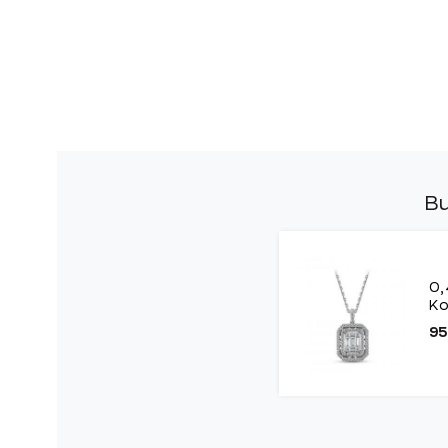
Bu
0,
Ko
95