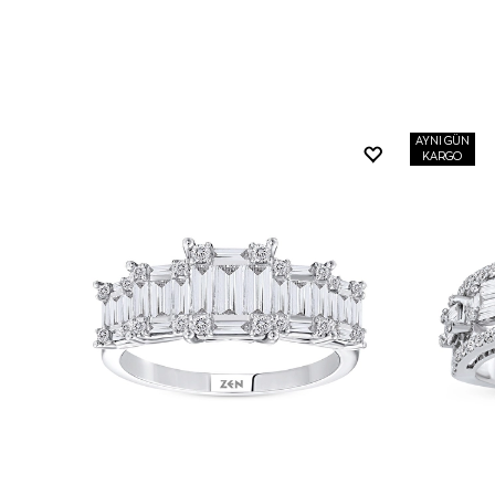
AYNI GÜN
KARGO