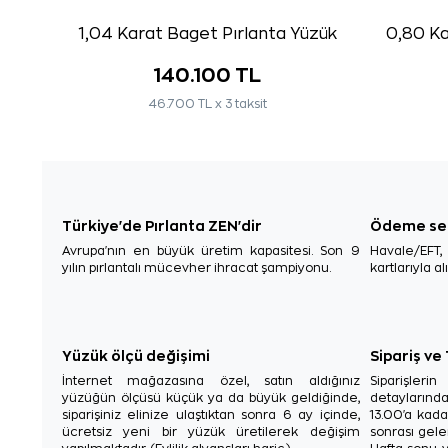
1,04 Karat Baget Pırlanta Yüzük
0,80 Ka
140.100 TL
46.700 TL x 3 taksit
Türkiye'de Pırlanta ZEN'dir
Ödeme se
Avrupa'nın en büyük üretim kapasitesi. Son 9
Havale/EFT
yılın pırlantalı mücevher ihracat şampiyonu.
kartlarıyla al
Yüzük ölçü değişimi
Sipariş ve
İnternet mağazasına özel, satın aldığınız
Siparişler
yüzüğün ölçüsü küçük ya da büyük geldiğinde,
detaylarınd
siparişiniz elinize ulaştıktan sonra 6 ay içinde,
13.00'a kada
ücretsiz yeni bir yüzük üretilerek değişim
sonrası gelen