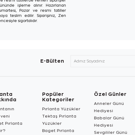
e resmi tatillerde verilen siparişler
ününde işleme alınır. Hazırlanan
Cumartesi, Pazar ve resmi tatiller
oya teslim edilir. Siparişiniz, Zen
ncesiyle sigortalıdır.
E-Bülten
lanta
Popüler
Özel Günler
kkında
Kategoriler
Anneler Günü
antanın
Pırlanta Yüzükler
Hediyesi
üveni
Tektaş Pırlanta
Babalar Günü
t Pırlanta
Yüzükler
Hediyesi
ir?
Baget Pırlanta
Sevgililer Günü