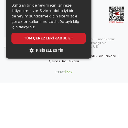
Daha iyi bir deneyim için izninize
ihtiyacımız var. Sizlere daha iyi bir
deneyim sunabilmek için sitemizde
çerezler kullanılmaktadır.
Detaylı bilgi
için tıklayınız.
TÜM ÇEREZLERI KABUL ET
Copyright © 2026, Zen Diamond tescilli markadır.
Zen Diamond Birleşmiş Markalar Derneği ve
Turquality Destek Programı üyesidir. US
KIŞISELLEŞTIR
Kullanım Şartları
Gizlilik İlkeleri
Güvenlik Politikası
Çerez Politikası