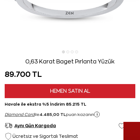
0,63 Karat Baget Pırlanta Yüzük
89.700 TL
HEMEN SATIN AL
Havale ile ekstra %5 İndirim 85.215 TL
4.485,00 TL
i
Diamond Card
ile
puan kazanın
Aynı Gün Kargoda
Ücretsiz ve Sigortalı Teslimat