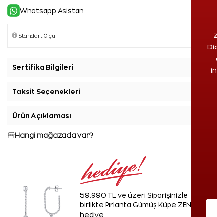
Whatsapp Asistan
Z
Di
Sertifika Bilgileri
+
i
Taksit Seçenekleri
+
Ürün Açıklaması
+
Hangi mağazada var?
59.990 TL ve üzeri Siparişinizle
birlikte Pırlanta Gümüş Küpe ZEN'den
hediye