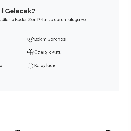
sıl Gelecek?
m edilene kadar Zen Pırlanta sorumluluğu ve
Bakım Garantisi
Özel Şık Kutu
ka
Kolay İade