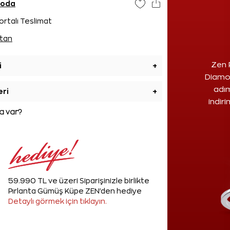
goda
ortalı Teslimat
tan
Zen 
i
+
Diamon
adım
eri
+
indir
 var?
59.990 TL ve üzeri Siparişinizle birlikte
Pırlanta Gümüş Küpe ZEN'den hediye
Detaylı görmek için tıklayın.