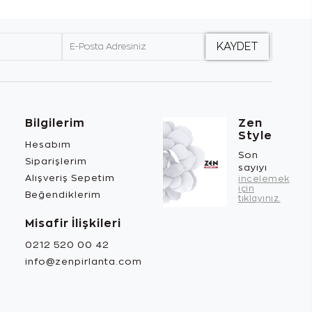
Bilgilerim
Zen
Style
Hesabım
Son
Siparişlerim
sayıyı
Alışveriş Sepetim
incelemek
için
Beğendiklerim
tıklayınız.
Misafir İlişkileri
0212 520 00 42
info@zenpirlanta.com