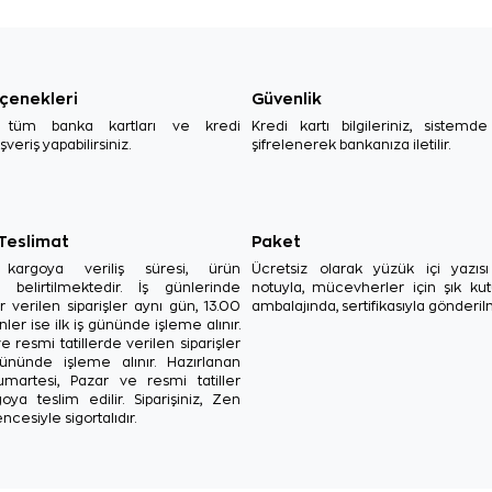
çenekleri
Güvenlik
, tüm banka kartları ve kredi
Kredi kartı bilgileriniz, sistemd
ışveriş yapabilirsiniz.
şifrelenerek bankanıza iletilir.
 Teslimat
Paket
in kargoya veriliş süresi, ürün
Ücretsiz olarak yüzük içi yazı
a belirtilmektedir. İş günlerinde
notuyla, mücevherler için şık ku
r verilen siparişler aynı gün, 13.00
ambalajında, sertifikasıyla gönderil
ler ise ilk iş gününde işleme alınır.
e resmi tatillerde verilen siparişler
ününde işleme alınır. Hazırlanan
Cumartesi, Pazar ve resmi tatiller
oya teslim edilir. Siparişiniz, Zen
ncesiyle sigortalıdır.