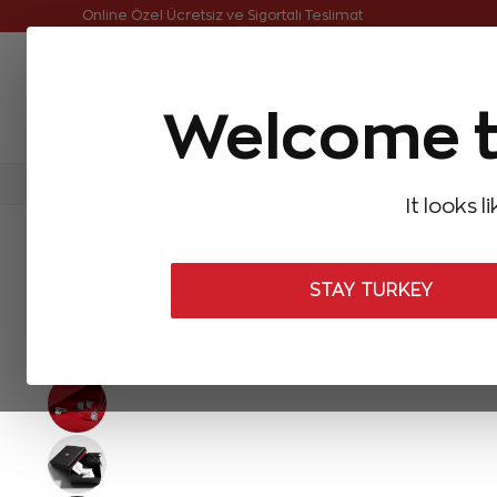
Online Özel Ücretsiz ve Sigortalı Teslimat
Welcome t
FIRSATLAR
Aynı Gün Kargo
Çok Satanlar
Baget Pırlantalar
Pırlanta Yüzükler
Pırlanta K
It looks l
ANASAYFA
Baget Pırlantalar
Baget Pırlanta Küpeler
0,83 Kara
STAY TURKEY