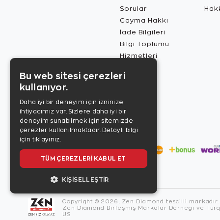
Sorular
Hak
Cayma Hakkı
İade Bilgileri
Bilgi Toplumu
Hizmetleri
Bu web sitesi çerezleri
kullanıyor.
Daha iyi bir deneyim için izninize
ihtiyacımız var. Sizlere daha iyi bir
deneyim sunabilmek için sitemizde
çerezler kullanılmaktadır.
Detaylı bilgi
için tıklayınız.
TÜM ÇEREZLERI KABUL ET
KIŞISELLEŞTIR
Copyright © 2026, Zen Diamond tescilli markadır.
Zen Diamond Birleşmiş Markalar Derneği ve Turqu
US