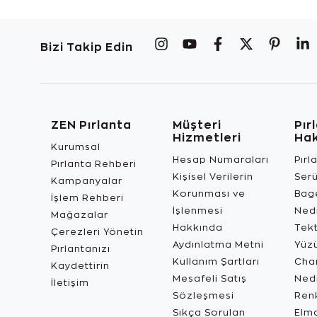
Bizi Takip Edin
ZEN Pırlanta
Müşteri
Pır
Hizmetleri
Ha
Kurumsal
Hesap Numaraları
Pırl
Pırlanta Rehberi
Kişisel Verilerin
Ser
Kampanyalar
Korunması ve
Bage
İşlem Rehberi
İşlenmesi
Ned
Mağazalar
Hakkında
Tekt
Çerezleri Yönetin
Aydınlatma Metni
Yüz
Pırlantanızı
Kullanım Şartları
Char
Kaydettirin
Mesafeli Satış
Ned
İletişim
Sözleşmesi
Renk
Sıkça Sorulan
Elma