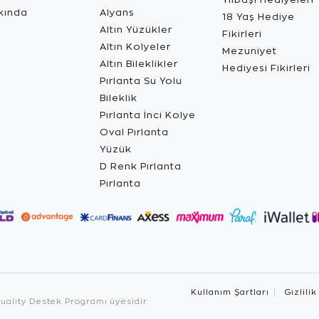
kında
Alyans
18 Yaş Hediye
Altın Yüzükler
Fikirleri
Altın Kolyeler
Mezuniyet
Altın Bileklikler
Hediyesi Fikirleri
Pırlanta Su Yolu
Bileklik
Pırlanta İnci Kolye
Oval Pırlanta
Yüzük
D Renk Pırlanta
Pırlanta
Kullanım Şartları
Gizlilik
ality Destek Programı üyesidir.