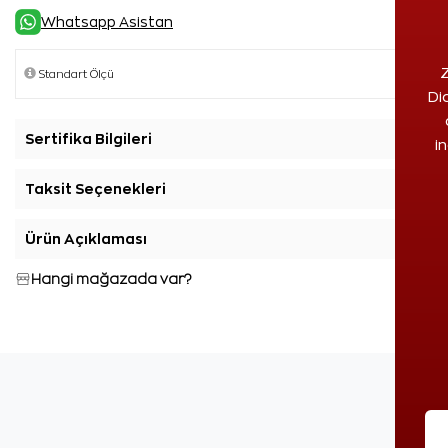
Whatsapp Asistan
Z
Di
Sertifika Bilgileri
+
i
Taksit Seçenekleri
+
Ürün Açıklaması
+
Hangi mağazada var?