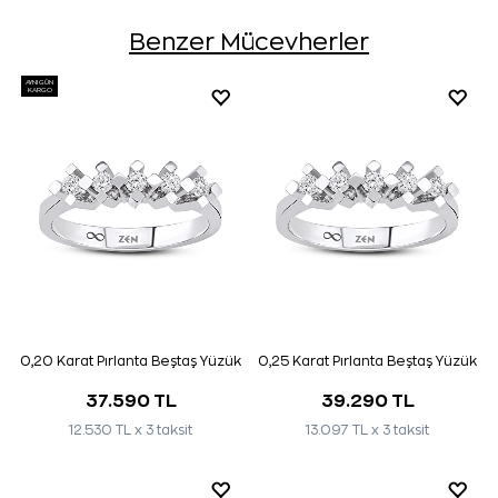
Benzer Mücevherler
AYNI GÜN
KARGO
0,20 Karat Pırlanta Beştaş Yüzük
0,25 Karat Pırlanta Beştaş Yüzük
37.590 TL
39.290 TL
12.530 TL x 3 taksit
13.097 TL x 3 taksit