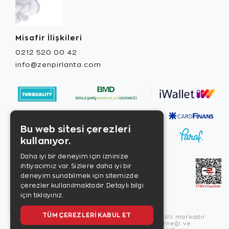
Misafir İlişkileri
0212 520 00 42
info@zenpirlanta.com
Bu web sitesi çerezleri
kullanıyor.
Daha iyi bir deneyim için izninize
ihtiyacımız var. Sizlere daha iyi bir
deneyim sunabilmek için sitemizde
çerezler kullanılmaktadır.
Detaylı bilgi
için tıklayınız.
TÜM ÇEREZLERI KABUL ET
Copyright © 2026, Zen Diamond tescilli markadır.
Zen Diamond Birleşmiş Markalar Derneği ve