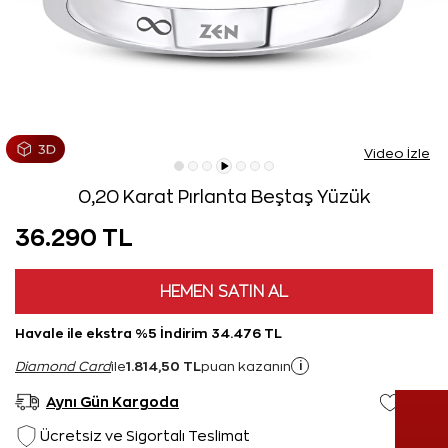
Video İzle
0,20 Karat Pırlanta Beştaş Yüzük
36.290 TL
HEMEN SATIN AL
Havale ile ekstra %5 İndirim 34.476 TL
1.814,50 TL
i
Diamond Card
ile
puan kazanın
Aynı Gün Kargoda
Ücretsiz ve Sigortalı Teslimat