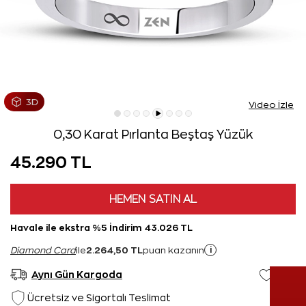
Video İzle
0,30 Karat Pırlanta Beştaş Yüzük
45.290 TL
HEMEN SATIN AL
Havale ile ekstra %5 İndirim 43.026 TL
2.264,50 TL
i
Diamond Card
ile
puan kazanın
Aynı Gün Kargoda
Ücretsiz ve Sigortalı Teslimat