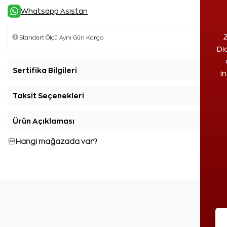
Whatsapp Asistan
Z
Di
Sertifika Bilgileri
+
i
Taksit Seçenekleri
+
Ürün Açıklaması
+
Hangi mağazada var?