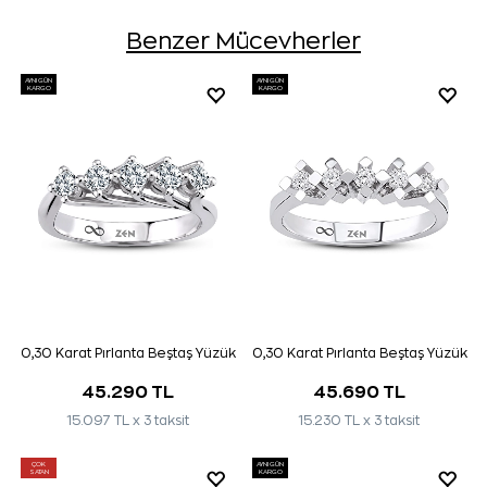
Benzer Mücevherler
AYNI GÜN
AYNI GÜN
KARGO
KARGO
0,30 Karat Pırlanta Beştaş Yüzük
0,30 Karat Pırlanta Beştaş Yüzük
45.290 TL
45.690 TL
15.097 TL x 3 taksit
15.230 TL x 3 taksit
ÇOK
AYNI GÜN
SATAN
KARGO