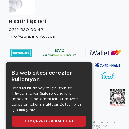
Misafir İlişkileri
0212 520 00 42
info@zenpirlanta.com
Bu web sitesi çerezleri
kullanıyor.
Daha iyi bir deneyim için izninize
ihtiyacımız var. Sizlere daha iyi bir
deneyim sunabilmek için sitemizde
çerezler kullanılmaktadır.
Detaylı bilgi
için tıklayınız.
TÜM ÇEREZLERI KABUL ET
Copyright © 2026, Zen Diamond tescilli markadır.
Zen Diamond Birleşmiş Markalar Derneği ve