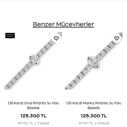
Benzer Mücevherler
AYNI GÜN
KARGO
1,18 Karat Oval Pırlanta Su Yolu
1,16 Karat Markiz Pırlanta Su Yolu
Bileklik
Bileklik
125.300 TL
125.300 TL
41.767 TL x 3 taksit
41.767 TL x 3 taksit