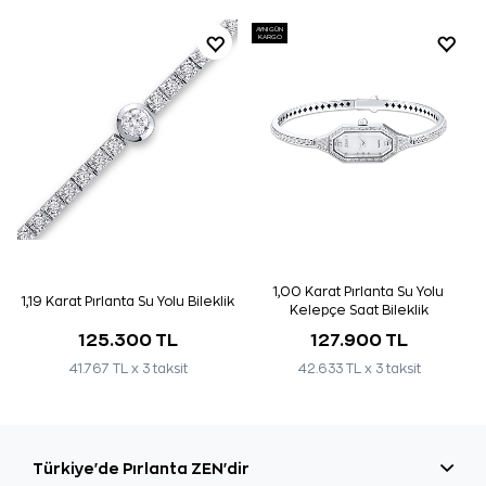
AYNI GÜN
KARGO
1,00 Karat Pırlanta Su Yolu
1,19 Karat Pırlanta Su Yolu Bileklik
Kelepçe Saat Bileklik
125.300 TL
127.900 TL
41.767 TL x 3 taksit
42.633 TL x 3 taksit
Türkiye'de Pırlanta ZEN'dir