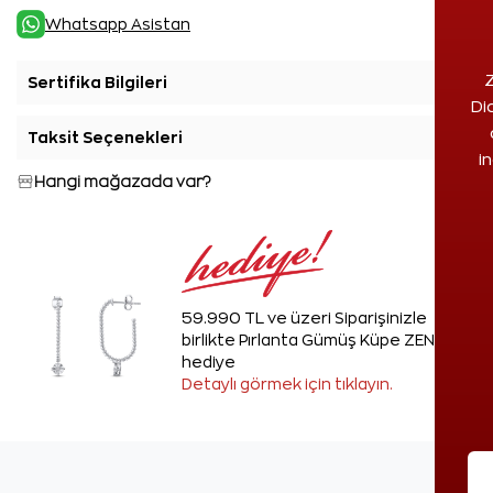
Whatsapp Asistan
Z
Sertifika Bilgileri
+
Di
Taksit Seçenekleri
+
i
Hangi mağazada var?
59.990 TL ve üzeri Siparişinizle
birlikte Pırlanta Gümüş Küpe ZEN'den
hediye
Detaylı görmek için tıklayın.