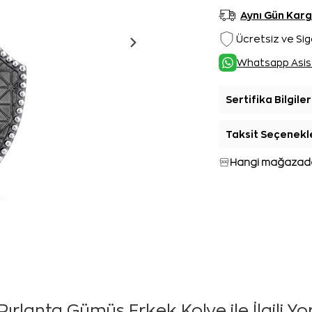
Aynı Gün Kar
Ücretsiz ve Sig
Whatsapp Asis
Sertifika Bilgiler
Taksit Seçenekl
Hangi mağazada
Pırlanta Gümüş Erkek Kolye ile İlgili Y