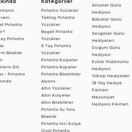
kkında
Kategoriler
Anneler Günü
antanın
Pırlanta Yüzükler
Hediyesi
üveni
Tektaş Pırlanta
Babalar Günü
t Pırlanta
Yüzükler
Hediyesi
ir?
Baget Pırlanta
Sevgililer Günü
aş Pırlanta
Yüzükler
Hediyeleri
ük
5 Taş Pırlanta
Doğum Günü
m Bileklik
Yüzükler
Hediyesi
ir
Pırlanta Kolyeler
Evlilik Yıldönümü
lerin Dili
Pırlanta Küpeler
Hediyesi
s - Pırlanta
Pırlanta Bileklikler
Yılbaşı Hediyeleri
kında
Alyans
18 Yaş Hediye
Altın Yüzükler
Fikirleri
Altın Kolyeler
Mezuniyet
Altın Bileklikler
Hediyesi Fikirleri
Pırlanta Su Yolu
Bileklik
Pırlanta İnci Kolye
Oval Pırlanta