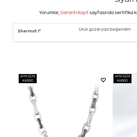
Yorumlar,
Garanti Kayıt
sayfasında sertifika k
Ürün güzel yaa beğendim
Shermat I*
AYNI GÜN
AYNI GÜN
KARGO
KARGO