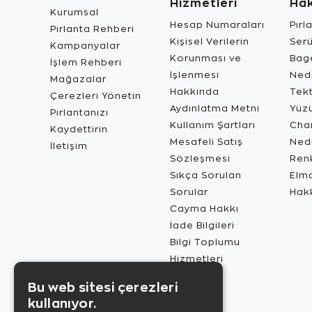
Hizmetleri
Ha
Kurumsal
Hesap Numaraları
Pırl
Pırlanta Rehberi
Kişisel Verilerin
Ser
Kampanyalar
Korunması ve
Bage
İşlem Rehberi
İşlenmesi
Ned
Mağazalar
Hakkında
Tekt
Çerezleri Yönetin
Aydınlatma Metni
Yüz
Pırlantanızı
Kullanım Şartları
Char
Kaydettirin
Mesafeli Satış
Ned
İletişim
Sözleşmesi
Renk
Sıkça Sorulan
Elma
Sorular
Hak
Cayma Hakkı
İade Bilgileri
Bilgi Toplumu
Hizmetleri
Bu web sitesi çerezleri
kullanıyor.