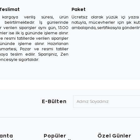
 Teslimat
Paket
in kargoya veriliş süresi, ürün
Ücretsiz olarak yüzük içi yazı
a belirtilmektedir. İş günlerinde
notuyla, mücevherler için şık ku
r verilen siparişler aynı gün, 13.00
ambalajında, sertifikasıyla gönderil
ler ise ilk iş gününde işleme alınır.
e resmi tatillerde verilen siparişler
ününde işleme alınır. Hazırlanan
Cumartesi, Pazar ve resmi tatiller
oya teslim edilir. Siparişiniz, Zen
ncesiyle sigortalıdır.
E-Bülten
lanta
Popüler
Özel Günler