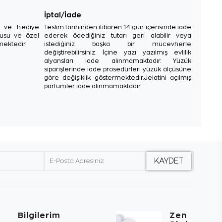
İptal/İade
sı ve hediye
Teslim tarihinden itibaren 14 gün içerisinde iade
tusu ve özel
ederek ödediğiniz tutarı geri alabilir veya
mektedir.
istediğiniz başka bir mücevherle
değiştirebilirsiniz. İçine yazı yazılmış evlilik
alyansları iade alınmamaktadır. Yüzük
siparişlerinde iade prosedürleri yüzük ölçüsüne
göre değişiklik göstermektedir.Jelatini açılmış
parfümler iade alınmamaktadır.
Bilgilerim
Zen