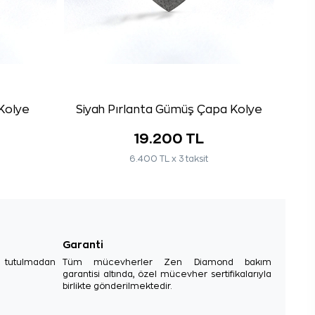
Kolye
Siyah Pırlanta Gümüş Çapa Kolye
19.200 TL
6.400 TL x 3 taksit
Garanti
e tutulmadan
Tüm mücevherler Zen Diamond bakım
garantisi altında, özel mücevher sertifikalarıyla
birlikte gönderilmektedir.