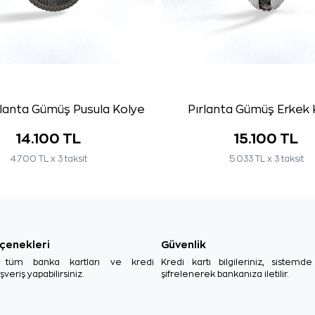
rlanta Gümüş Pusula Kolye
Pırlanta Gümüş Erkek 
14.100 TL
15.100 TL
4.700 TL x 3 taksit
5.033 TL x 3 taksit
çenekleri
Güvenlik
, tüm banka kartları ve kredi
Kredi kartı bilgileriniz, sistemd
ışveriş yapabilirsiniz.
şifrelenerek bankanıza iletilir.