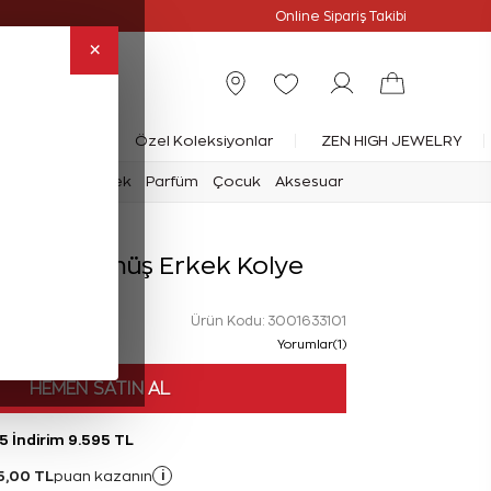
Online Özel
Online Sipariş Takibi
×
rlanta Yüzük
Özel Koleksiyonlar
ZEN HIGH JEWELRY
mark
Saat
Erkek
Parfüm
Çocuk
Aksesuar
rlanta Gümüş Erkek Kolye
Ürün Kodu: 3001633101
Yorumlar(1)
HEMEN SATIN AL
5 İndirim 9.595 TL
5,00 TL
i
puan kazanın