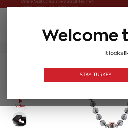
Online Özel Ücretsiz ve Sigortalı Teslimat
Welcome t
FIRSATLAR
Aynı Gün Kargo
Çok Satanlar
Baget Pırlantalar
Pırlanta Yüzükler
Pırlanta K
It looks l
ANASAYFA
Zen Erkek Koleksiyonu
Erkek Kolyeleri
Siyah Pır
STAY TURKEY