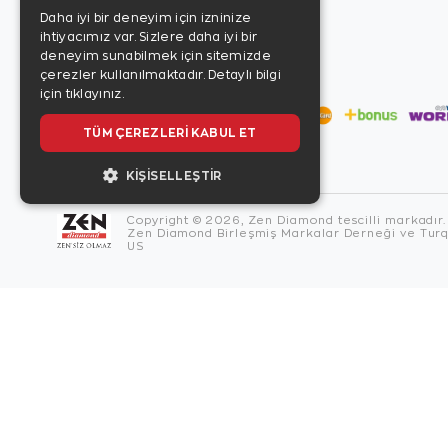
Daha iyi bir deneyim için izninize
ihtiyacımız var. Sizlere daha iyi bir
deneyim sunabilmek için sitemizde
çerezler kullanılmaktadır.
Detaylı bilgi
için tıklayınız.
TÜM ÇEREZLERI KABUL ET
KIŞISELLEŞTIR
Copyright © 2026, Zen Diamond tescilli markadır.
Zen Diamond Birleşmiş Markalar Derneği ve Turqu
US