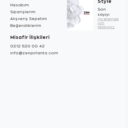
Style
Hesabım
Son
Siparişlerim
sayıyı
Alışveriş Sepetim
incelemek
için
Beğendiklerim
tıklayınız.
Misafir İlişkileri
0212 520 00 42
info@zenpirlanta.com