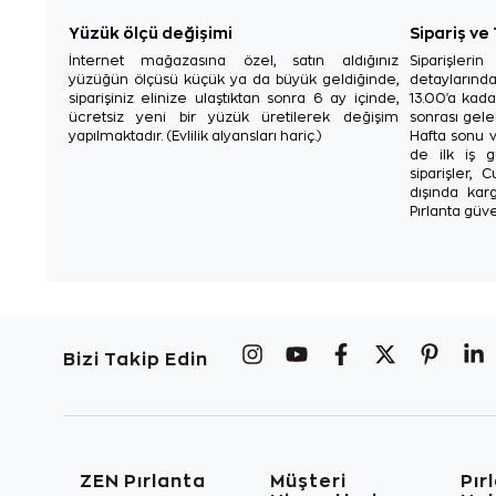
Yüzük ölçü değişimi
Sipariş ve
İnternet mağazasına özel, satın aldığınız
Siparişler
yüzüğün ölçüsü küçük ya da büyük geldiğinde,
detaylarınd
siparişiniz elinize ulaştıktan sonra 6 ay içinde,
13.00'a kada
ücretsiz yeni bir yüzük üretilerek değişim
sonrası gelen
yapılmaktadır. (Evlilik alyansları hariç.)
Hafta sonu v
de ilk iş g
siparişler, 
dışında karg
Pırlanta güve
Bizi Takip Edin
ZEN Pırlanta
Müşteri
Pır