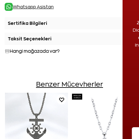
Whatsapp Asistan
Z
Sertifika Bilgileri
+
Di
Taksit Seçenekleri
+
i
Hangi mağazada var?
Benzer Mücevherler
AYNI GÜN
KARGO