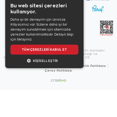
Bu web sitesi çerezleri
kullanıyor.
Daha iyi bir deneyim için izninize
ihtiyacımız var. Sizlere daha iyi bir
deneyim sunabilmek için sitemizde
çerezler kullanılmaktadır.
Detaylı bilgi
için tıklayınız.
TÜM ÇEREZLERI KABUL ET
Copyright © 2026, Zen Diamond tescilli markadır.
Zen Diamond Birleşmiş Markalar Derneği ve
Turquality Destek Programı üyesidir. US
KIŞISELLEŞTIR
Kullanım Şartları
Gizlilik İlkeleri
Güvenlik Politikası
Çerez Politikası