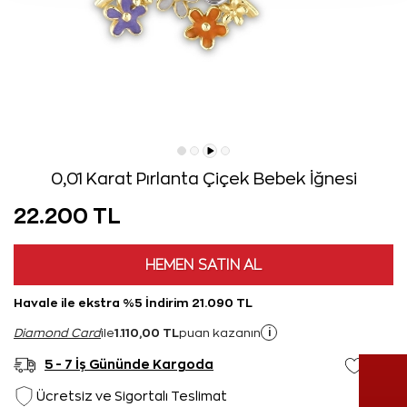
0,01 Karat Pırlanta Çiçek Bebek İğnesi
22.200 TL
HEMEN SATIN AL
Havale ile ekstra %5 İndirim 21.090 TL
1.110,00 TL
i
Diamond Card
ile
puan kazanın
5 - 7 İş Gününde Kargoda
Ücretsiz ve Sigortalı Teslimat