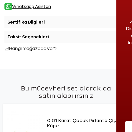
Whatsapp Asistan
Z
Sertifika Bilgileri
+
Di
Taksit Seçenekleri
+
i
Hangi mağazada var?
Bu mücevheri set olarak da
satın alabilirsiniz
0,01 Karat Çocuk Pırlanta Çiçek
Küpe