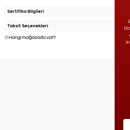
Sertifika Bilgileri
+
Z
Taksit Seçenekleri
+
Di
Hangi mağazada var?
i