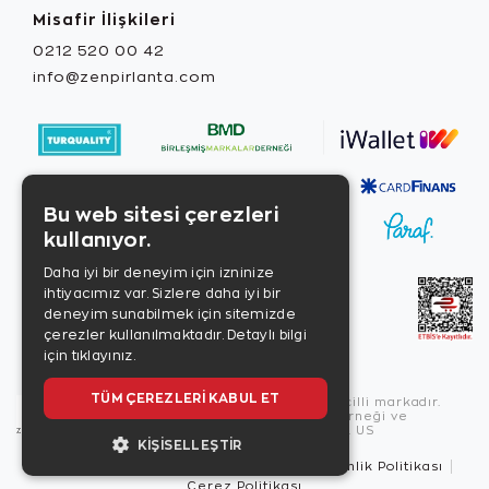
Misafir İlişkileri
0212 520 00 42
info@zenpirlanta.com
Bu web sitesi çerezleri
kullanıyor.
Daha iyi bir deneyim için izninize
ihtiyacımız var. Sizlere daha iyi bir
deneyim sunabilmek için sitemizde
çerezler kullanılmaktadır.
Detaylı bilgi
için tıklayınız.
TÜM ÇEREZLERI KABUL ET
Copyright © 2026, Zen Diamond tescilli markadır.
Zen Diamond Birleşmiş Markalar Derneği ve
Turquality Destek Programı üyesidir. US
KIŞISELLEŞTIR
Kullanım Şartları
Gizlilik İlkeleri
Güvenlik Politikası
Çerez Politikası