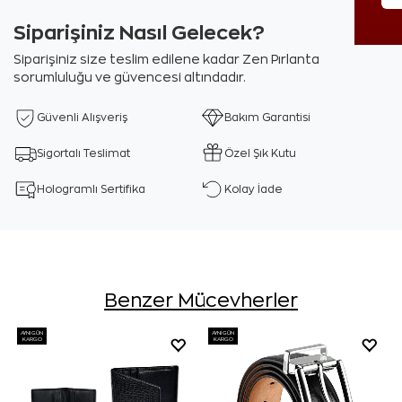
Siparişiniz Nasıl Gelecek?
Siparişiniz size teslim edilene kadar Zen Pırlanta
sorumluluğu ve güvencesi altındadır.
Güvenli Alışveriş
Bakım Garantisi
Sigortalı Teslimat
Özel Şık Kutu
Hologramlı Sertifika
Kolay İade
Benzer Mücevherler
AYNI GÜN
AYNI GÜN
KARGO
KARGO