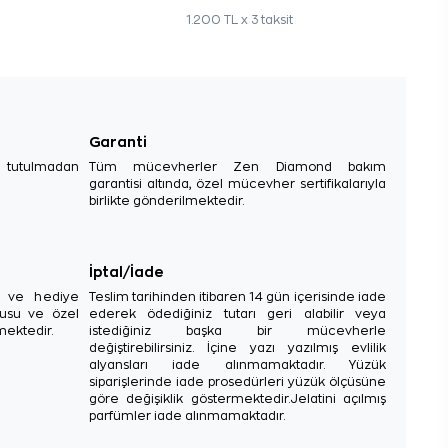
1.200 TL x 3 taksit
Garanti
e tutulmadan
Tüm mücevherler Zen Diamond bakım
garantisi altında, özel mücevher sertifikalarıyla
birlikte gönderilmektedir.
İptal/İade
sı ve hediye
Teslim tarihinden itibaren 14 gün içerisinde iade
tusu ve özel
ederek ödediğiniz tutarı geri alabilir veya
mektedir.
istediğiniz başka bir mücevherle
değiştirebilirsiniz. İçine yazı yazılmış evlilik
alyansları iade alınmamaktadır. Yüzük
siparişlerinde iade prosedürleri yüzük ölçüsüne
göre değişiklik göstermektedir.Jelatini açılmış
parfümler iade alınmamaktadır.