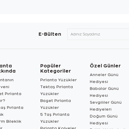
E-Bülten
lanta
Popüler
Özel Günler
kkında
Kategoriler
Anneler Günü
antanın
Pırlanta Yüzükler
Hediyesi
üveni
Tektaş Pırlanta
Babalar Günü
t Pırlanta
Yüzükler
Hediyesi
ir?
Baget Pırlanta
Sevgililer Günü
aş Pırlanta
Yüzükler
Hediyeleri
ük
5 Taş Pırlanta
Doğum Günü
m Bileklik
Yüzükler
Hediyesi
ir
Pırlanta Kolyeler