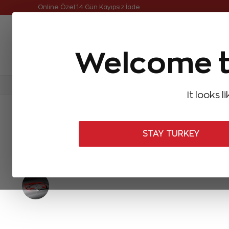
Online Özel 14 Gün Kayıpsız İade
Welcome t
FIRSATLAR
Aynı Gün Kargo
Çok Satanlar
Baget Pırlantalar
Pırlanta Yüzükler
Pırlanta K
It looks l
ANASAYFA
Aksesuar
Gümüş ve Çelik Bileklikler
Pırlanta Kırmı
STAY TURKEY