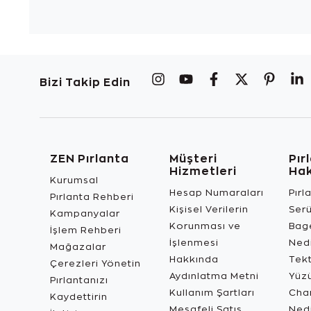
Bizi Takip Edin
ZEN Pırlanta
Müşteri
Pır
Hizmetleri
Ha
Kurumsal
Hesap Numaraları
Pırl
Pırlanta Rehberi
Kişisel Verilerin
Ser
Kampanyalar
Korunması ve
Bage
İşlem Rehberi
İşlenmesi
Ned
Mağazalar
Hakkında
Tekt
Çerezleri Yönetin
Aydınlatma Metni
Yüz
Pırlantanızı
Kullanım Şartları
Char
Kaydettirin
Mesafeli Satış
Ned