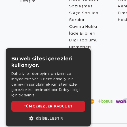
İletişim
Sözleşmesi
Renk
Sıkça Sorulan
Elma
Sorular
Hak
Cayma Hakkı
İade Bilgileri
Bilgi Toplumu
Hizmetleri
Bu web sitesi çerezleri
kullanıyor.
Daha iyi bir deneyim için izninize
ihtiyacımız var. Sizlere daha iyi bir
deneyim sunabilmek için sitemizde
çerezler kullanılmaktadır.
Detaylı bilgi
için tıklayınız.
TÜM ÇEREZLERI KABUL ET
KIŞISELLEŞTIR