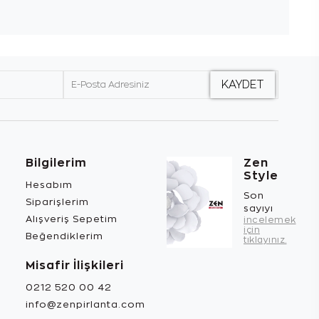
Bilgilerim
Zen
Style
Hesabım
Son
Siparişlerim
sayıyı
Alışveriş Sepetim
incelemek
için
Beğendiklerim
tıklayınız.
Misafir İlişkileri
0212 520 00 42
info@zenpirlanta.com