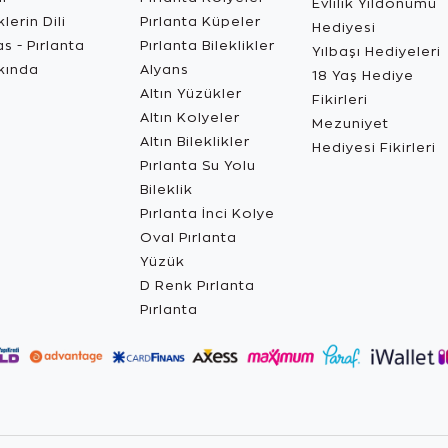
Evlilik Yıldönümü
lerin Dili
Pırlanta Küpeler
Hediyesi
s - Pırlanta
Pırlanta Bileklikler
Yılbaşı Hediyeleri
kında
Alyans
18 Yaş Hediye
Altın Yüzükler
Fikirleri
Altın Kolyeler
Mezuniyet
Altın Bileklikler
Hediyesi Fikirleri
Pırlanta Su Yolu
Bileklik
Pırlanta İnci Kolye
Oval Pırlanta
Yüzük
D Renk Pırlanta
Pırlanta