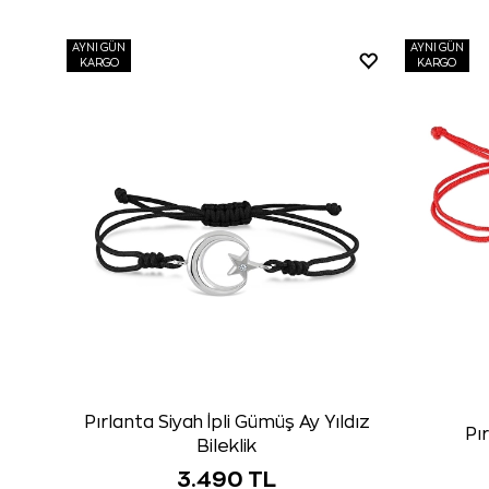
AYNI GÜN
AYNI GÜN
KARGO
KARGO
Pırlanta Siyah İpli Gümüş Ay Yıldız
Pı
Bileklik
3.490 TL