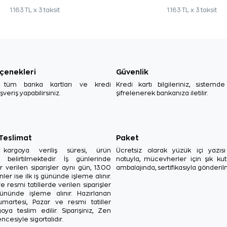
1.163 TL x 3 taksit
1.163 TL x 3 taksit
çenekleri
Güvenlik
, tüm banka kartları ve kredi
Kredi kartı bilgileriniz, sistemd
ışveriş yapabilirsiniz.
şifrelenerek bankanıza iletilir.
 Teslimat
Paket
in kargoya veriliş süresi, ürün
Ücretsiz olarak yüzük içi yazı
a belirtilmektedir. İş günlerinde
notuyla, mücevherler için şık ku
r verilen siparişler aynı gün, 13.00
ambalajında, sertifikasıyla gönderil
ler ise ilk iş gününde işleme alınır.
e resmi tatillerde verilen siparişler
ününde işleme alınır. Hazırlanan
Cumartesi, Pazar ve resmi tatiller
oya teslim edilir. Siparişiniz, Zen
ncesiyle sigortalıdır.