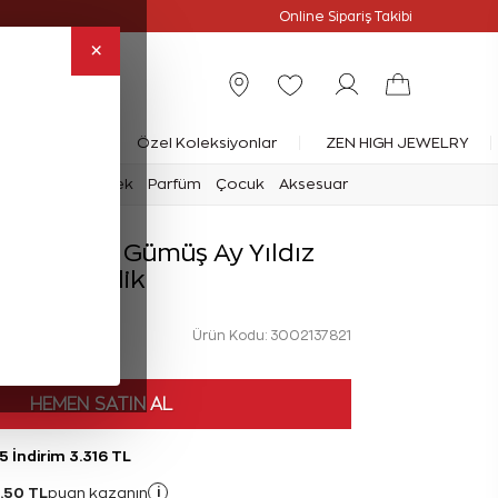
slimat
Online Özel
Online Sipariş Takibi
×
rlanta Yüzük
Özel Koleksiyonlar
ZEN HIGH JEWELRY
mark
Saat
Erkek
Parfüm
Çocuk
Aksesuar
Kırmızı İpli Gümüş Ay Yıldız
Bileklik
Ürün Kodu: 3002137821
HEMEN SATIN AL
5 İndirim 3.316 TL
,50 TL
i
puan kazanın