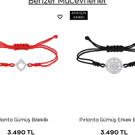
Benzer Mücevherler
AYNI GÜN
KARGO
rlanta Gümüş Bileklik
Pırlanta Gümüş Erkek Bi
3.490 TL
3.490 TL