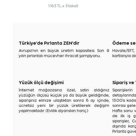
1.163 TL x 3 taksit
Türkiye'de Pırlanta ZEN'dir
Ödeme se
Avrupa'nın en büyük üretim kapasitesi. Son 9
Havale/EFT
yılın pırlantalı mücevher ihracat şampiyonu.
kartlarıyla al
Yüzük ölçü değişimi
Sipariş ve
İnternet mağazasına özel, satın aldığınız
Siparişler
yüzüğün ölçüsü küçük ya da büyük geldiğinde,
detaylarınd
siparişiniz elinize ulaştıktan sonra 6 ay içinde,
13.00'a kada
ücretsiz yeni bir yüzük üretilerek değişim
sonrası gelen
yapılmaktadır. (Evlilik alyansları hariç.)
Hafta sonu v
de ilk iş g
siparişler, 
dışında karg
Pırlanta güve