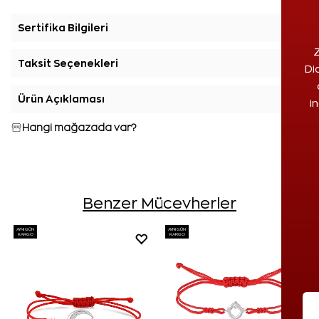
Sertifika Bilgileri
+
Z
Taksit Seçenekleri
+
Di
Ürün Açıklaması
+
i
Hangi mağazada var?
Benzer Mücevherler
AYNI GÜN
AYNI GÜN
KARGO
KARGO