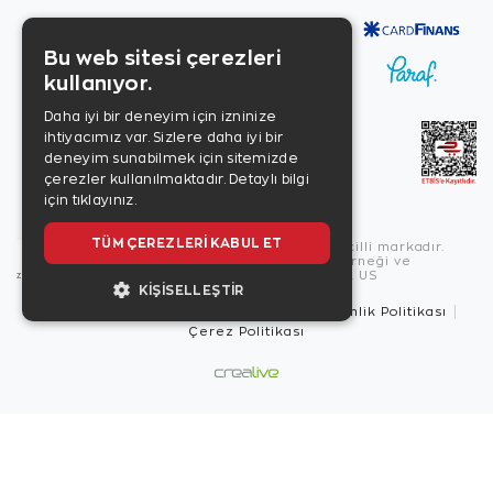
Bu web sitesi çerezleri
kullanıyor.
Daha iyi bir deneyim için izninize
ihtiyacımız var. Sizlere daha iyi bir
deneyim sunabilmek için sitemizde
çerezler kullanılmaktadır.
Detaylı bilgi
için tıklayınız.
TÜM ÇEREZLERI KABUL ET
Copyright © 2026, Zen Diamond tescilli markadır.
Zen Diamond Birleşmiş Markalar Derneği ve
Turquality Destek Programı üyesidir. US
KIŞISELLEŞTIR
Kullanım Şartları
Gizlilik İlkeleri
Güvenlik Politikası
Çerez Politikası