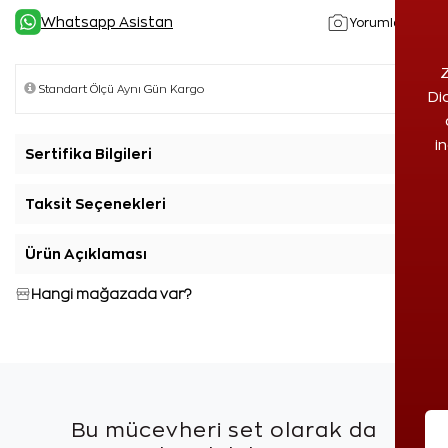
Whatsapp Asistan
Yorumlar(2)
Z
Di
i
Sertifika Bilgileri
+
Taksit Seçenekleri
+
Ürün Açıklaması
+
Hangi mağazada var?
Bu mücevheri set olarak da