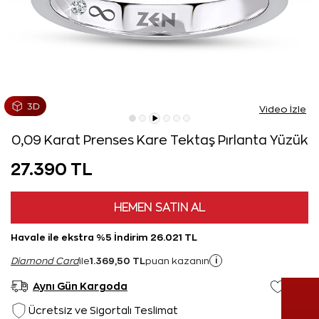
Video İzle
0,09 Karat Prenses Kare Tektaş Pırlanta Yüzük
27.390 TL
HEMEN SATIN AL
Havale ile ekstra %5 İndirim 26.021 TL
1.369,50 TL
i
Diamond Card
ile
puan kazanın
Aynı Gün Kargoda
Ücretsiz ve Sigortalı Teslimat