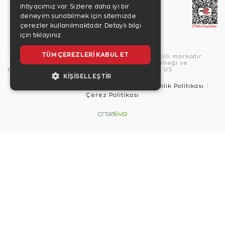
ihtiyacımız var. Sizlere daha iyi bir
deneyim sunabilmek için sitemizde
çerezler kullanılmaktadır.
Detaylı bilgi
için tıklayınız.
TÜM ÇEREZLERI KABUL ET
Copyright © 2026, Zen Diamond tescilli markadır.
Zen Diamond Birleşmiş Markalar Derneği ve
Turquality Destek Programı üyesidir. US
KIŞISELLEŞTIR
Kullanım Şartları
Gizlilik İlkeleri
Güvenlik Politikası
Çerez Politikası