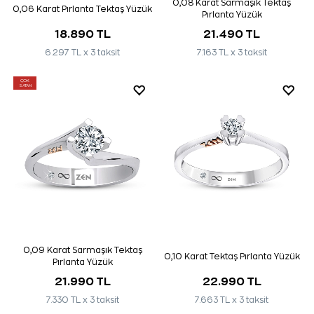
0,08 Karat Sarmaşık Tektaş
0,06 Karat Pırlanta Tektaş Yüzük
Pırlanta Yüzük
18.890 TL
21.490 TL
6.297 TL x 3 taksit
7.163 TL x 3 taksit
ÇOK
SATAN
0,09 Karat Sarmaşık Tektaş
0,10 Karat Tektaş Pırlanta Yüzük
Pırlanta Yüzük
21.990 TL
22.990 TL
7.330 TL x 3 taksit
7.663 TL x 3 taksit