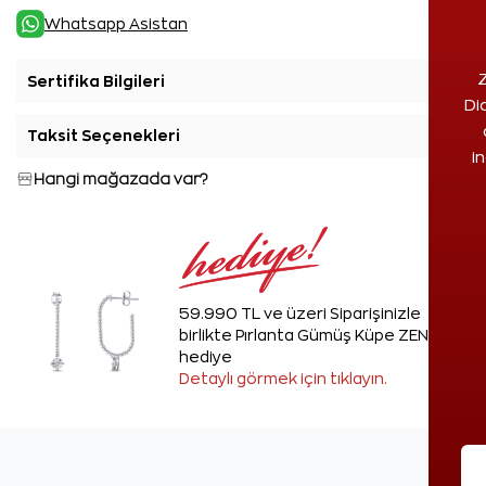
Whatsapp Asistan
Z
Sertifika Bilgileri
+
Di
Taksit Seçenekleri
+
i
Hangi mağazada var?
59.990 TL ve üzeri Siparişinizle
birlikte Pırlanta Gümüş Küpe ZEN'den
hediye
Detaylı görmek için tıklayın.