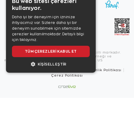
Bu web sitesi çerezleri
kullanıyor.
Daha iyi bir deneyim için izninize
ihtiyacımız var. Sizlere daha iyi bir
deneyim sunabilmek için sitemizde
çerezler kullanılmaktadır.
Detaylı bilgi
için tıklayınız.
TÜM ÇEREZLERI KABUL ET
Copyright © 2026, Zen Diamond tescilli markadır.
Zen Diamond Birleşmiş Markalar Derneği ve
Turquality Destek Programı üyesidir. US
KIŞISELLEŞTIR
Kullanım Şartları
Gizlilik İlkeleri
Güvenlik Politikası
Çerez Politikası