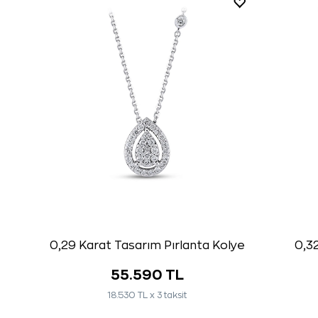
0,29 Karat Tasarım Pırlanta Kolye
0,32
55.590 TL
18.530 TL x 3 taksit