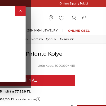
Online Özel
Online Sipariş Takibi
×
leksiyonlar
ZEN HIGH JEWELRY
ONLINE ÖZEL
mark
Saat
Erkek
Parfüm
Çocuk
Aksesuar
rat Reina Pırlanta Kolye
Ürün Kodu: 3000904415
HEMEN SATIN AL
5 İndirim 77.226 TL
064,50 TL
i
puan kazanın