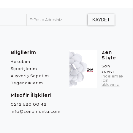
Bilgilerim
Zen
Style
Hesabım
Son
Siparişlerim
sayıyı
Alışveriş Sepetim
incelemek
için
Beğendiklerim
tıklayınız.
Misafir İlişkileri
0212 520 00 42
info@zenpirlanta.com