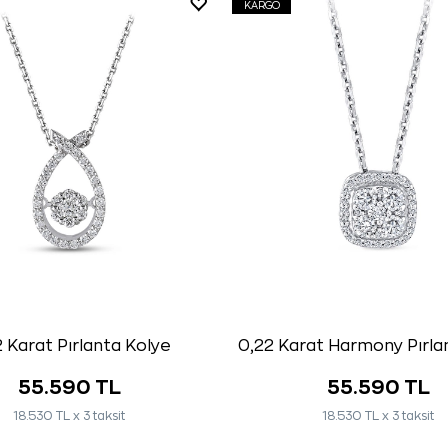
KARGO
 Karat Pırlanta Kolye
0,22 Karat Harmony Pırla
55.590 TL
55.590 TL
18.530 TL x 3 taksit
18.530 TL x 3 taksit