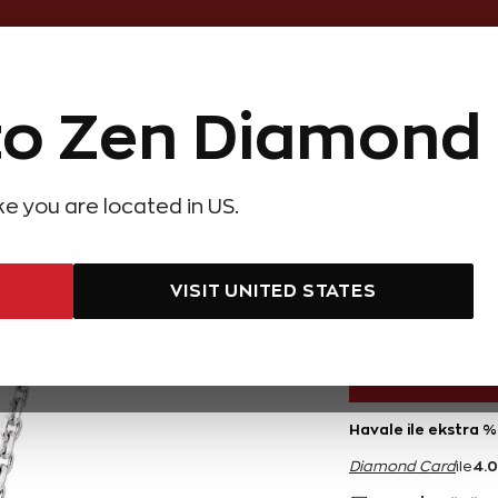
Online Özel 14 Gün Kayıpsız İade
o Zen Diamond
Hediye Önerileri
Evlilik Teklifi
Setler
Özel Ko
olyeler
Pırlanta Küpeler
Pırlanta Bileklikler
Zen Alyans
Forever
ike you are located in US.
rat Reina Pırlanta Kolye
0,70 Ka
VISIT UNITED STATES
81.290 TL
Havale ile ekstra %
4.
Diamond Card
ile