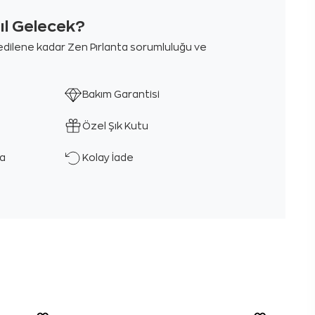
sıl Gelecek?
m edilene kadar Zen Pırlanta sorumluluğu ve
Bakım Garantisi
Özel Şık Kutu
ka
Kolay İade