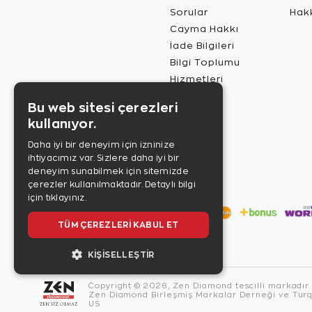
Sorular
Hak
Cayma Hakkı
İade Bilgileri
Bilgi Toplumu
Hizmetleri
Bu web sitesi çerezleri
kullanıyor.
Daha iyi bir deneyim için izninize
ihtiyacımız var. Sizlere daha iyi bir
deneyim sunabilmek için sitemizde
çerezler kullanılmaktadır.
Detaylı bilgi
için tıklayınız.
TÜM ÇEREZLERI KABUL ET
KIŞISELLEŞTIR
Copyright © 2026, Zen Diamond tescilli markadır.
Zen Diamond Birleşmiş Markalar Derneği ve Turqu
US