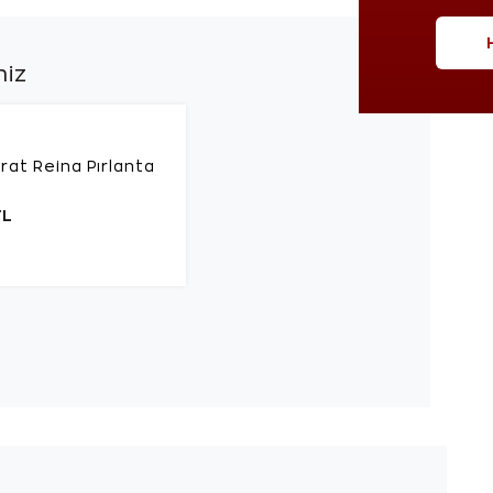
niz
rat Reina Pırlanta
TL