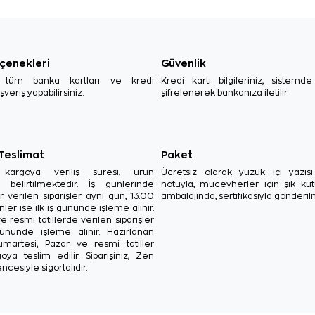
çenekleri
Güvenlik
, tüm banka kartları ve kredi
Kredi kartı bilgileriniz, sistemd
ışveriş yapabilirsiniz.
şifrelenerek bankanıza iletilir.
 Teslimat
Paket
in kargoya veriliş süresi, ürün
Ücretsiz olarak yüzük içi yazı
a belirtilmektedir. İş günlerinde
notuyla, mücevherler için şık ku
r verilen siparişler aynı gün, 13.00
ambalajında, sertifikasıyla gönderil
ler ise ilk iş gününde işleme alınır.
e resmi tatillerde verilen siparişler
ününde işleme alınır. Hazırlanan
Cumartesi, Pazar ve resmi tatiller
oya teslim edilir. Siparişiniz, Zen
ncesiyle sigortalıdır.