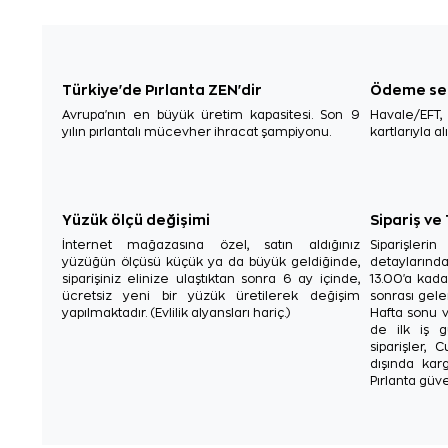
Türkiye'de Pırlanta ZEN'dir
Ödeme se
Avrupa'nın en büyük üretim kapasitesi. Son 9
Havale/EFT
yılın pırlantalı mücevher ihracat şampiyonu.
kartlarıyla al
Yüzük ölçü değişimi
Sipariş ve
İnternet mağazasına özel, satın aldığınız
Siparişler
yüzüğün ölçüsü küçük ya da büyük geldiğinde,
detaylarınd
siparişiniz elinize ulaştıktan sonra 6 ay içinde,
13.00'a kada
ücretsiz yeni bir yüzük üretilerek değişim
sonrası gelen
yapılmaktadır. (Evlilik alyansları hariç.)
Hafta sonu v
de ilk iş g
siparişler, 
dışında karg
Pırlanta güve