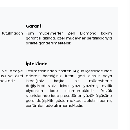
Garanti
e tutulmadan
Tüm mücevherler Zen Diamond bakım
garantisi altında, özel mücevher sertifikalarıyla
birlikte gönderilmektedir.
İptal/İade
sı ve hediye
Teslim tarihinden itibaren 14 gün içerisinde iade
tusu ve özel
ederek ödediğiniz tutarı geri alabilir veya
mektedir.
istediğiniz başka bir mücevherle
değiştirebilirsiniz. İçine yazı yazılmış evlilik
alyansları iade alınmamaktadır. Yüzük
siparişlerinde iade prosedürleri yüzük ölçüsüne
göre değişiklik göstermektedir.Jelatini açılmış
parfümler iade alınmamaktadır.