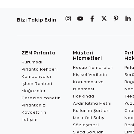
Bizi Takip Edin
ZEN Pırlanta
Müşteri
Pır
Hizmetleri
Ha
Kurumsal
Hesap Numaraları
Pırl
Pırlanta Rehberi
Kişisel Verilerin
Ser
Kampanyalar
Korunması ve
Bage
İşlem Rehberi
İşlenmesi
Ned
Mağazalar
Hakkında
Tekt
Çerezleri Yönetin
Aydınlatma Metni
Yüz
Pırlantanızı
Kullanım Şartları
Char
Kaydettirin
Mesafeli Satış
Ned
İletişim
Sözleşmesi
Renk
Sıkça Sorulan
Elma