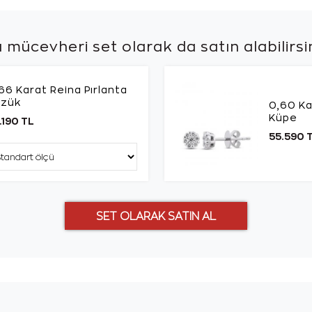
 mücevheri set olarak da
satın alabilirsi
66 Karat Reina Pırlanta
üzük
0,60 Ka
Küpe
.190 TL
55.590 