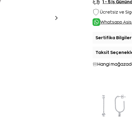
1 - 5 İş Günü
Ücretsiz ve Sig
Whatsapp Asis
Sertifika Bilgiler
Taksit Seçenekl
Hangi mağazada