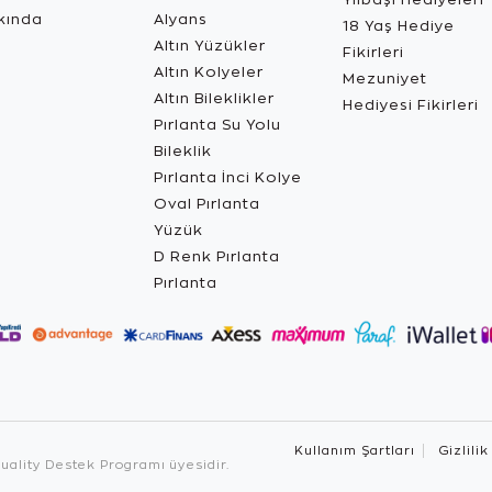
kında
Alyans
18 Yaş Hediye
Altın Yüzükler
Fikirleri
Altın Kolyeler
Mezuniyet
Altın Bileklikler
Hediyesi Fikirleri
Pırlanta Su Yolu
Bileklik
Pırlanta İnci Kolye
Oval Pırlanta
Yüzük
D Renk Pırlanta
Pırlanta
Kullanım Şartları
Gizlilik
ality Destek Programı üyesidir.