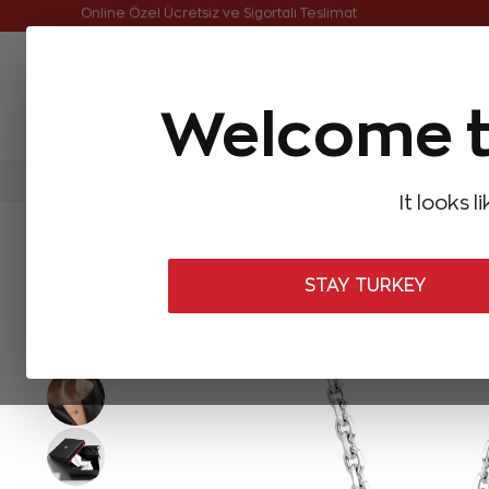
Online Özel Ücretsiz ve Sigortalı Teslimat
Welcome t
FIRSATLAR
Aynı Gün Kargo
Çok Satanlar
Baget Pırlantalar
Pırlanta Yüzükler
Pırlanta K
It looks l
ANASAYFA
Pırlanta Kolyeler
Tasarım Pırlanta Kolyeler
0,70 Ka
STAY TURKEY