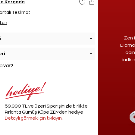
nde Kargoda
ortalı Teslimat
tan
Zen 
i
+
Diamon
adım
eri
+
indir
 var?
59.990 TL ve üzeri Siparişinizle birlikte
Pırlanta Gümüş Küpe ZEN'den hediye
Detaylı görmek için tıklayın.