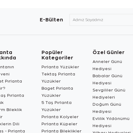
E-Bülten
lanta
Popüler
Özel Günler
kkında
Kategoriler
Anneler Günü
antanın
Pırlanta Yüzükler
Hediyesi
üveni
Tektaş Pırlanta
Babalar Günü
t Pırlanta
Yüzükler
Hediyesi
ir?
Baget Pırlanta
Sevgililer Günü
aş Pırlanta
Yüzükler
Hediyeleri
ük
5 Taş Pırlanta
Doğum Günü
m Bileklik
Yüzükler
Hediyesi
ir
Pırlanta Kolyeler
Evlilik Yıldönümü
lerin Dili
Pırlanta Küpeler
Hediyesi
s - Pırlanta
Pırlanta Bileklikler
Yılbaşı Hediyeleri