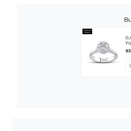
Bu
AYNI GÜN
KARGO
0,
Y
93