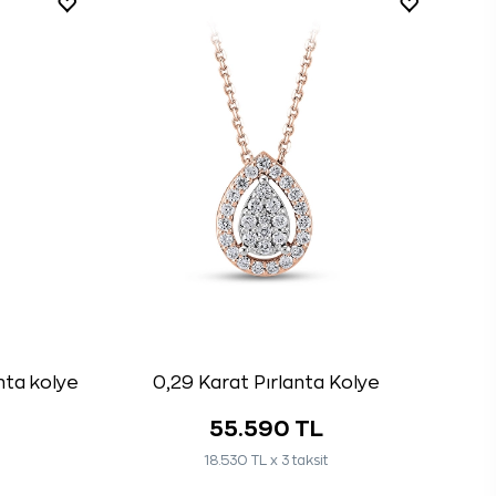
nta kolye
0,29 Karat Pırlanta Kolye
55.590 TL
18.530 TL x 3 taksit